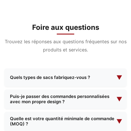
Foire aux questions
Trouvez les réponses aux questions fréquentes sur nos
produits et services.
▼
Quels types de sacs fabriquez-vous ?
Nous sommes spécialisés dans la fabrication
Puis-je passer des commandes personnalisées
d'une large gamme de sacs, notamment des
▼
avec mon propre design ?
trousses de maquillage, des trousses de
maquillage de soirée, des sacs fonctionnels, des
Oui, nous proposons des services complets de
Quelle est votre quantité minimale de commande
cartables, des sacs à provisions, etc. Nous
fabrication sur mesure. Vous pouvez nous fournir
▼
(MOQ) ?
proposons à la fois des modèles standard et des
vos propres spécifications techniques, et notre