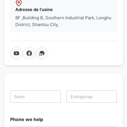
Adresse de l'usine
8F ,Building B, Southern Industrial Park, Longhu
District, Shantou City,
N
o
m
Prénom
Nom
*
Phone we help