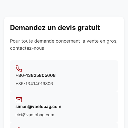
des exigences spécifiques de votre produit.
des doublures résistantes à l'eau et des textures
personnalisées. Nous pouvons vous
recommander les meilleurs matériaux en fonction
des exigences spécifiques de votre produit.
Demandez un devis gratuit
Pour toute demande concernant la vente en gros,
contactez-nous !
+86-13825805608
+86-13414019806
simon@vaelobag.com
cici@vaelobag.com