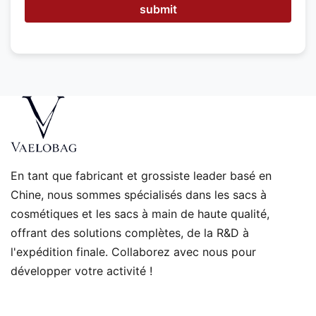
-
submit
n
o
u
s
v
o
u
s
a
i
d
e
En tant que fabricant et grossiste leader basé en
r
Chine, nous sommes spécialisés dans les sacs à
?
cosmétiques et les sacs à main de haute qualité,
offrant des solutions complètes, de la R&D à
l'expédition finale. Collaborez avec nous pour
développer votre activité !