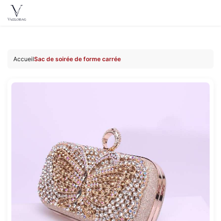
Vaelobag
Aller au
contenu
Accueil
Sac de soirée de forme carrée
principal