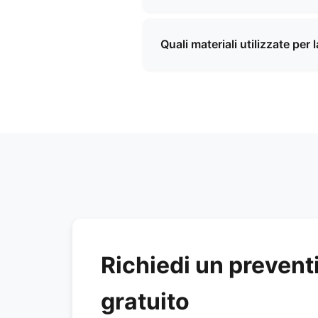
Utilizziamo una varietà di mater
resistenti all'acqua e texture 
Quali materiali utilizzate per
del tuo prodotto.
Utilizziamo una varietà di mater
resistenti all'acqua e texture 
del tuo prodotto.
Richiedi un prevent
gratuito