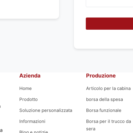
m
o
a
i
u
t
a
r
t
i
?
Azienda
Produzione
Home
Articolo per la cabina
Prodotto
borsa della spesa
n
Soluzione personalizzata
Borsa funzionale
Informazioni
Borsa per il trucco da
sera
la
Blog e notizie