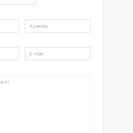
Last
Last