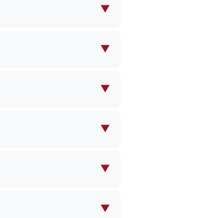
ia modelli standard che
▼
fiche di progettazione e il
nze.
▼
tà. Contattateci indicando le
rdinabile e sui prezzi.
▼
ll'ordine e della complessità
e.
▼
applicati costi per i
e all'ingrosso.
▼
rado di effettuare consegne
e e i documenti necessari per
▼