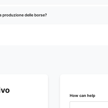
iali di alta qualità, tra cui pelle pregiata, materiali sintetic
personalizzate. Possiamo consigliarti i materiali migliori in
 la produzione delle borse?
iali di alta qualità, tra cui pelle pregiata, materiali sintetic
personalizzate. Possiamo consigliarti i materiali migliori in
ivo
How can help