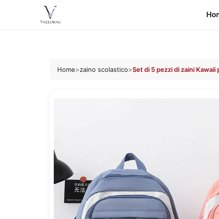
Ho
Vaelobag
Skip to
content
Home
>
zaino scolastico
>
Set di 5 pezzi di zaini Kawaii