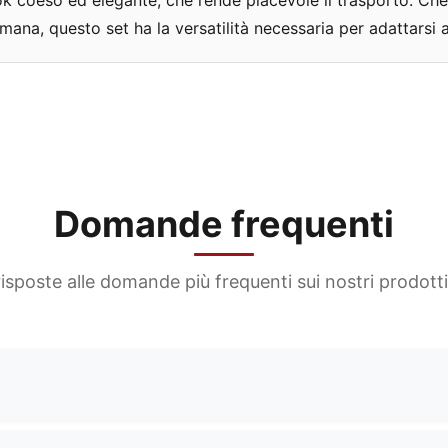
k coeso ed elegante, che rende piacevole il trasporto. Che s
timana, questo set ha la versatilità necessaria per adattarsi 
Domande frequenti
risposte alle domande più frequenti sui nostri prodotti 
duzione di una vasta gamma di borse, tra cui borse per cosm