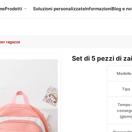
me
Prodotti
Soluzioni personalizzate
Informazioni
Blog e no
 per ragazze
Set di 5 pezzi di z
Modello 
Tipo
Tempo 
conseg
(giorni