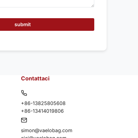
submit
Contattaci
+86-13825805608
+86-13414019806
simon@vaelobag.com
cici@vaelobag.com