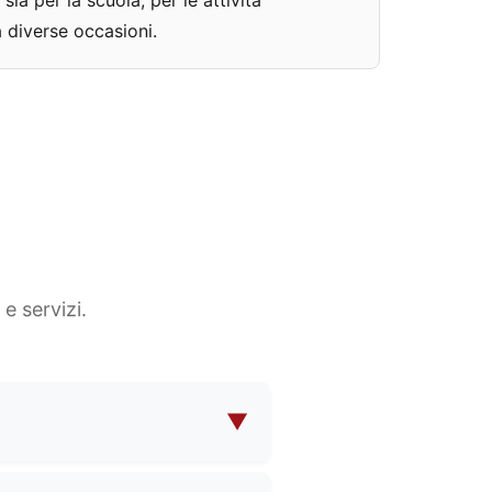
ia per la scuola, per le attività
a diverse occasioni.
e servizi.
▼
etici, borse per il trucco da