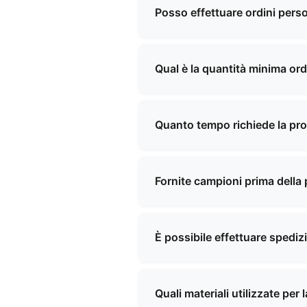
sera, borse funzionali, borse 
Posso effettuare ordini perso
soluzioni personalizzate per s
Sì, offriamo servizi completi 
nostro team lavorerà con voi 
Qual è la quantità minima or
La quantità minima ordinabile
vostre esigenze specifiche e v
Quanto tempo richiede la pr
I tempi di produzione variano
del prodotto. Ti forniremo un
Fornite campioni prima della 
Sì, possiamo fornire campioni 
campioni e la spedizione, che
È possibile effettuare spediz
Sì, abbiamo una vasta esperie
nella maggior parte dei paesi 
Quali materiali utilizzate per
la spedizione.