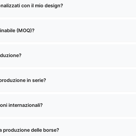
per la scuola, borse per la spesa e altro ancora. Offriamo s
nalizzati con il mio design?
oddisfare le vostre esigenze specifiche.
di produzione personalizzata. Potete fornirci le vostre speci
per creare il prodotto perfetto che soddisfi le vostre esige
dinabile (MOQ)?
 varia a seconda del tipo di prodotto e della sua complessi
i forniremo informazioni dettagliate sulla quantità minima o
oduzione?
 solitamente da 2 a 4 settimane, a seconda della quantità de
a tempistica specifica al momento della conferma dell'ordin
produzione in serie?
per la maggior parte dei nostri prodotti. Potrebbero essere 
 potrebbero essere rimborsabili previa conferma di un ordin
ioni internazionali?
nza nel settore delle spedizioni internazionali e siamo in g
del mondo. Il nostro team vi assisterà con tutte le pratich
 la produzione delle borse?