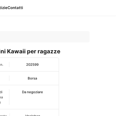
tizie
Contatti
aini Kawaii per ragazze
n.
202599
Borsa
di
Da negoziare
na
)