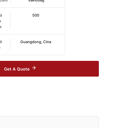
zzato
Vaelobag
à
500
a
e
i
Guangdong, Cina
e
Get A Quote