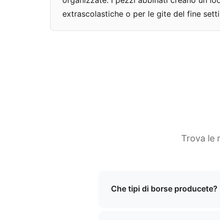
organizzate. I pezzi abbinati creano un loo
extrascolastiche o per le gite del fine set
Trova le 
Che tipi di borse producete?
Siamo specializzati nella pro