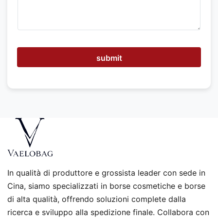
i
a
m
o
a
i
u
submit
t
a
r
t
i
?
In qualità di produttore e grossista leader con sede in
Cina, siamo specializzati in borse cosmetiche e borse
di alta qualità, offrendo soluzioni complete dalla
ricerca e sviluppo alla spedizione finale. Collabora con