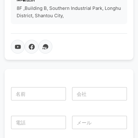
8F ,Building B, Southern Industrial Park, Longhu
District, Shantou City,
名
前
*
名
姓
電
話
*
名
姓