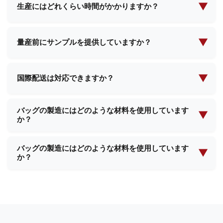
ます。具体的なご要件をお知らせいただければ、
▼
だきます。
生産にはどれくらい時間がかかりますか？
MOQ（最小発注数量）と価格に関する詳細情報をご
生産リードタイムは通常、注文数量と製品の複雑さ
提供いたします。
に応じて2週間から4週間です。ご注文確定時に具体
▼
量産前にサンプルを提供していますか？
的なスケジュールをご案内いたします。
はい、ほとんどの製品についてサンプルをご提供可
能です。サンプル代金と送料が発生する場合があり
▼
国際配送は対応できますか？
ますが、大量注文のご確認後、返金される可能性が
はい、当社は国際配送において豊富な経験を有して
あります。
バッグの製造にはどのような材料を使用しています
おり、世界中のほとんどの国へ配送が可能です。当
▼
か？
社のチームが、必要な配送手配と書類作成のすべて
をサポートいたします。
当社では、プレミアムレザー、合成素材、環境に優
バッグの製造にはどのような材料を使用しています
しい生地、防水裏地、カスタムテクスチャーなど、
▼
か？
様々な高品質素材を使用しています。お客様の製品
要件に基づき、最適な素材をご提案いたします。
当社では、プレミアムレザー、合成素材、環境に優
しい生地、防水裏地、カスタムテクスチャーなど、
様々な高品質素材を使用しています。お客様の製品
要件に基づき、最適な素材をご提案いたします。