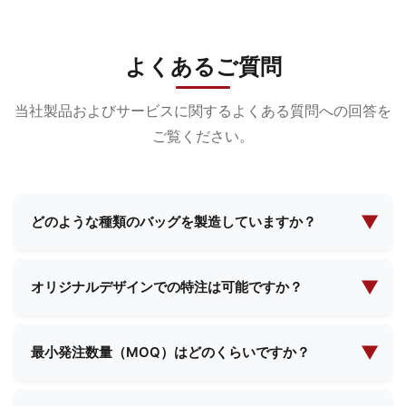
よくあるご質問
当社製品およびサービスに関するよくある質問への回答を
ご覧ください。
▼
どのような種類のバッグを製造していますか？
当社は化粧品バッグ、イブニングメイクアップバッ
グ、機能性バッグ、スクールバッグ、ショッピング
▼
オリジナルデザインでの特注は可能ですか？
バッグなど、幅広いバッグの製造を専門としていま
はい、当社は包括的なカスタム製造サービスを提供
す。お客様の特定のニーズに応えるため、標準デザ
しております。お客様ご自身の設計仕様をご提供い
▼
インとカスタムソリューションの両方を提供してい
最小発注数量（MOQ）はどのくらいですか？
ただければ、当社のチームがご要望に沿った完璧な
ます。
最低発注数量は製品の種類や複雑さによって異なり
製品を創り上げるため、ご一緒に取り組ませていた