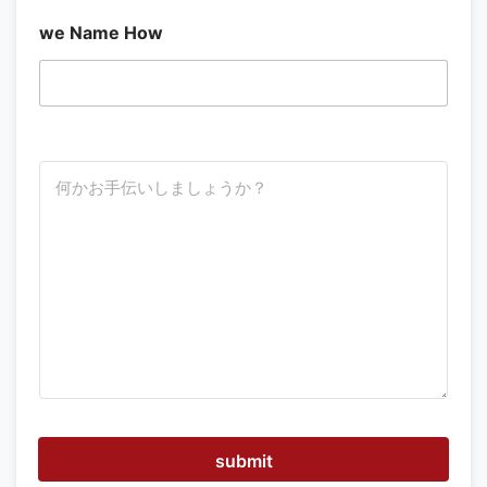
we Name How
ど
う
す
れ
ば
お
手
伝
い
で
き
ま
す
か
submit