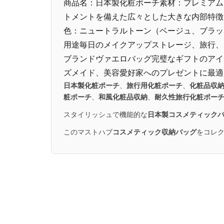
商品名：日本製化粧ポーチ素材：プレミアム
トメントを備えた広々とした大きな内部特徴
色：ニュートラルトーン（ベージュ、ブラッ
用途毎日のメイクアップストレージ、旅行、ジ
ブランドヴァエロバッグ完璧なギフトのアイ
ズメイド、美容愛好家へのプレゼントに最適
日本製化粧ポーチ
、
旅行用化粧ポーチ
、
化粧品収
粧ポーチ
、
和風化粧品収納
、
耐久性旅行化粧ポー
スタイリッシュで機能的な
日本製コスメティック
このマストハブ
コスメティック収納バッグ
をコレ