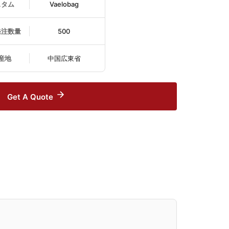
スタム
Vaelobag
発注数量
500
産地
中国広東省
Get A Quote