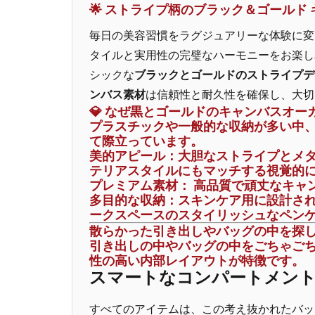
🌟 ストライプ柄のブラック＆ゴールド
毎日の美容習慣をラグジュアリーな体験に変
タイルと実用性の完璧なハーモニーをお楽し
シックな
ブラックとゴールドのストライプデ
ンバス素材
は信頼性と耐久性を確保し、大切
💎 なぜ黒とゴールドのキャンバスオ
プラスチックや一般的な収納が多い中
て際立っています。
美的アピール：
大胆なストライプとメ
テリアスタイルにもマッチする視覚的
プレミアム素材：
高品質で頑丈なキャ
多目的な収納：
スキンケア用に設計さ
ークスペースのスタイリッシュなペン
散らかった引き出しやバッグの中を探
引き出しの中やバッグの中をごちゃご
性の高い内部レイアウトが特徴です。
スマートなコンパートメン
すべてのアイテムは、この考え抜かれたバッ