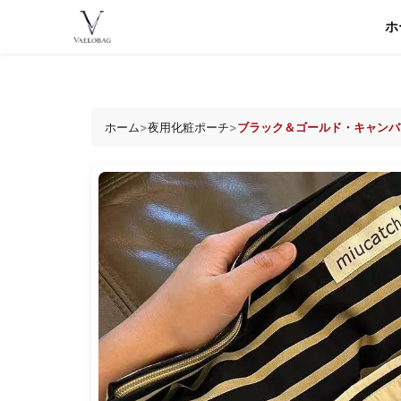
コ
ホ
ン
Vaelobag
テ
ン
ツ
へ
ホーム
>
夜用化粧ポーチ
>
ブラック＆ゴールド・キャンバ
ス
キ
ッ
プ