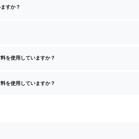
いますか？
サンプルをご提供可能です。サンプル代金と送料が発生する場
ります。
豊富な経験を有しており、世界中のほとんどの国へ配送が可能
サポートいたします。
材料を使用していますか？
合成素材、環境に優しい生地、防水裏地、カスタムテクスチャ
件に基づき、最適な素材をご提案いたします。
材料を使用していますか？
合成素材、環境に優しい生地、防水裏地、カスタムテクスチャ
件に基づき、最適な素材をご提案いたします。