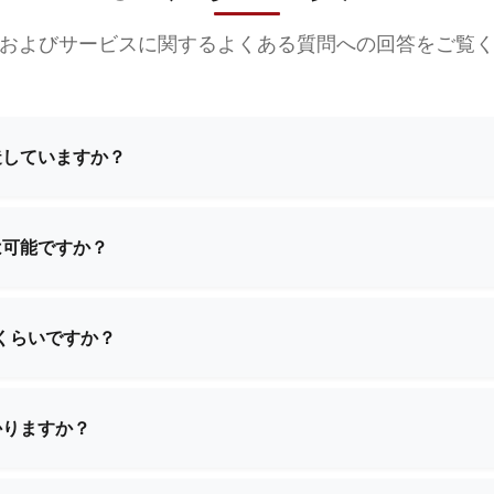
およびサービスに関するよくある質問への回答をご覧
造していますか？
グメイクアップバッグ、機能性バッグ、スクールバッグ、ショ
。お客様の特定のニーズに応えるため、標準デザインとカスタ
は可能ですか？
製造サービスを提供しております。お客様ご自身の設計仕様を
品を創り上げるため、ご一緒に取り組ませていただきます。
くらいですか？
雑さによって異なります。具体的なご要件をお知らせいただけ
供いたします。
かりますか？
数量と製品の複雑さに応じて2週間から4週間です。ご注文確