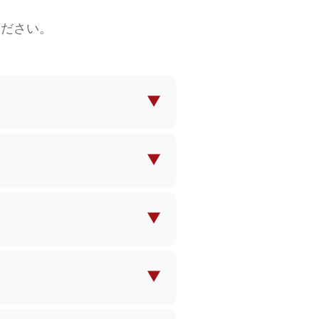
ください。
▼
ッピングバッグなど、幅広いバ
ムソリューションの両方を提供
▼
ご提供いただければ、当社のチ
▼
れば、MOQ（最小発注数量）
▼
定時に具体的なスケジュールをご