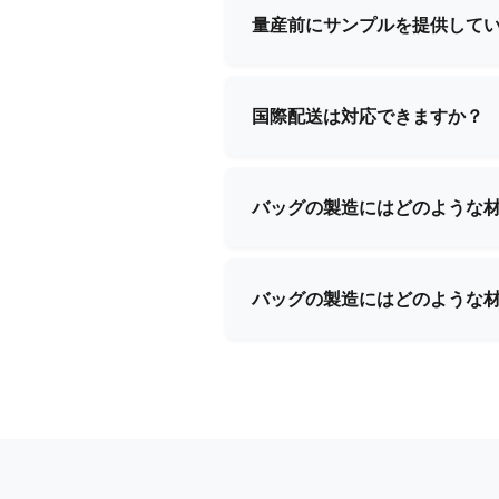
案内いたします。
量産前にサンプルを提供して
はい、ほとんどの製品について
確認後、返金される可能性があ
国際配送は対応できますか？
はい、当社は国際配送において
配送手配と書類作成のすべてを
バッグの製造にはどのような
当社では、プレミアムレザー、
用しています。お客様の製品要
バッグの製造にはどのような
当社では、プレミアムレザー、
用しています。お客様の製品要