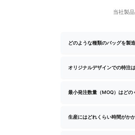
当社製品
どのような種類のバッグを製
当社は化粧品バッグ、イブニン
ッグの製造を専門としています
オリジナルデザインでの特注
しています。
はい、当社は包括的なカスタム
ームがご要望に沿った完璧な製
最小発注数量（MOQ）はどの
最低発注数量は製品の種類や複
と価格に関する詳細情報をご提
生産にはどれくらい時間がか
生産リードタイムは通常、注文