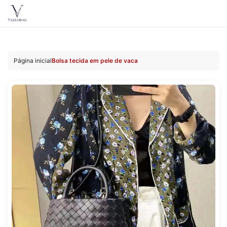
Vaelobag
Acessar
o
Página inicial
Bolsa tecida em pele de vaca
conteúdo