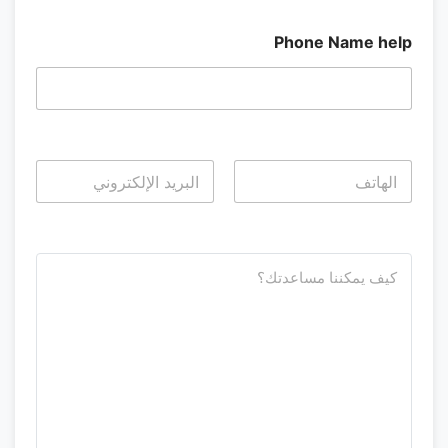
Phone Name help
Last
First
ك
ي
ف
ي
م
ك
ن
ن
ا
ا