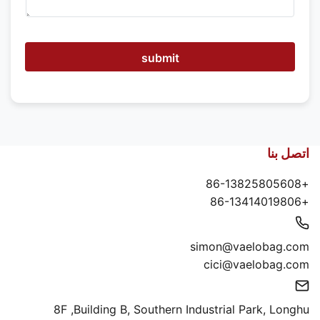
ل
م
س
ا
ع
submit
د
ة
اتصل بنا
+86-13825805608
+86-13414019806
simon@vaelobag.com
cici@vaelobag.com
8F ,Building B, Southern Industrial Park, Longhu