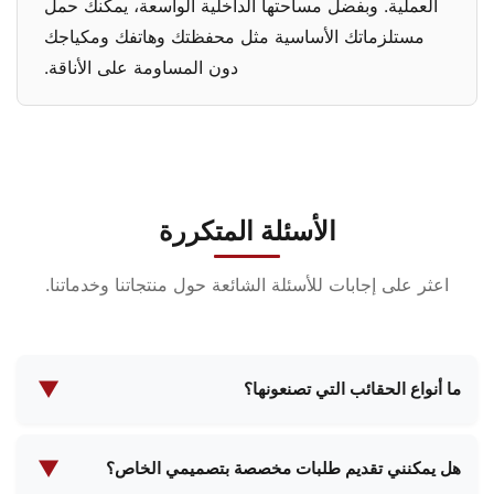
العملية. وبفضل مساحتها الداخلية الواسعة، يمكنك حمل
مستلزماتك الأساسية مثل محفظتك وهاتفك ومكياجك
دون المساومة على الأناقة.
الأسئلة المتكررة
اعثر على إجابات للأسئلة الشائعة حول منتجاتنا وخدماتنا.
▼
ما أنواع الحقائب التي تصنعونها؟
نحن متخصصون في تصنيع مجموعة واسعة من الحقائب
بما في ذلك حقائب مستحضرات التجميل وحقائب المكياج
▼
هل يمكنني تقديم طلبات مخصصة بتصميمي الخاص؟
المسائية والحقائب الوظيفية وحقائب المدرسة وحقائب