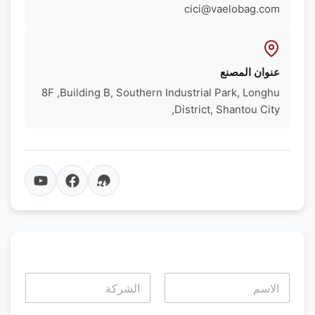
cici@vaelobag.com
عنوان المصنع
8F ,Building B, Southern Industrial Park, Longhu
District, Shantou City,
Last
First