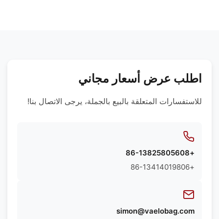
نحن نستخدم مجموعة متنوعة من المواد عالية الجودة بما
المخصصة. يمكننا أن نوصي بأفضل المواد بناءً على
في ذلك الجلود الفاخرة والمواد الاصطناعية والأقمشة
متطلبات منتجك المحددة.
الصديقة للبيئة والبطانات المقاومة للماء والأنسجة
المخصصة. يمكننا أن نوصي بأفضل المواد بناءً على
متطلبات منتجك المحددة.
اطلب عرض أسعار مجاني
للاستفسارات المتعلقة بالبيع بالجملة، يرجى الاتصال بنا!
+86-13825805608
+86-13414019806
simon@vaelobag.com