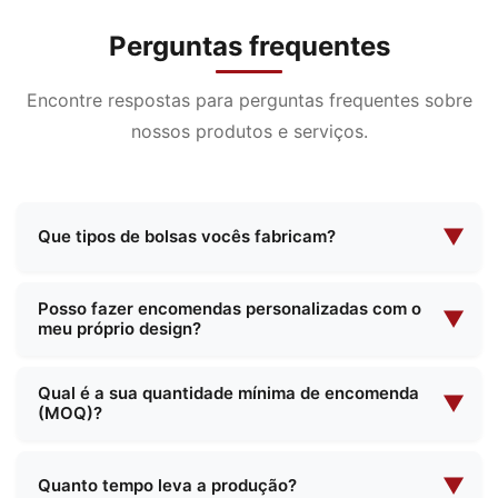
Perguntas frequentes
Encontre respostas para perguntas frequentes sobre
nossos produtos e serviços.
▼
Que tipos de bolsas vocês fabricam?
Somos especializados na fabricação de uma
Posso fazer encomendas personalizadas com o
ampla variedade de bolsas, incluindo bolsas para
▼
meu próprio design?
cosméticos, bolsas para maquiagem noturna,
bolsas funcionais, mochilas escolares, sacolas de
Sim, oferecemos serviços completos de
Qual é a sua quantidade mínima de encomenda
compras e muito mais. Oferecemos designs
fabricação personalizada. Você pode fornecer
▼
(MOQ)?
padrão e soluções personalizadas para atender
suas próprias especificações de design, e nossa
às suas necessidades específicas.
equipe trabalhará com você para criar o produto
A nossa quantidade mínima de encomenda varia
perfeito que atenda às suas necessidades.
consoante o tipo e a complexidade do produto.
▼
Quanto tempo leva a produção?