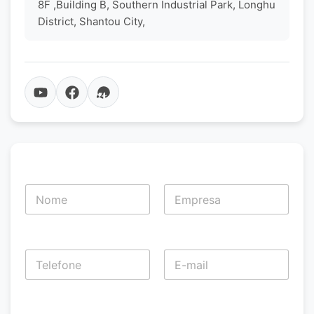
8F ,Building B, Southern Industrial Park, Longhu
District, Shantou City,
N
o
m
Nome
Sobrenome
e
*
T
e
l
Nome
Sobrenome
e
f