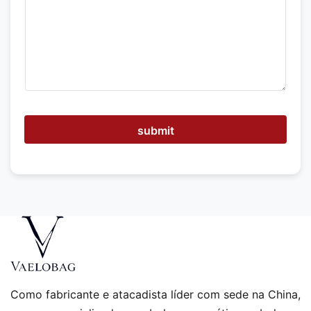
o
d
e
m
o
s
a
j
u
d
submit
a
r
?
Como fabricante e atacadista líder com sede na China,