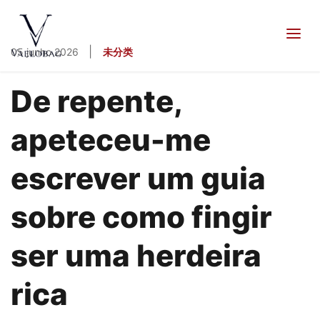
conteúdo
Vaelobag
|
05 junho 2026
未分类
De repente,
apeteceu-me
escrever um guia
sobre como fingir
ser uma herdeira
rica