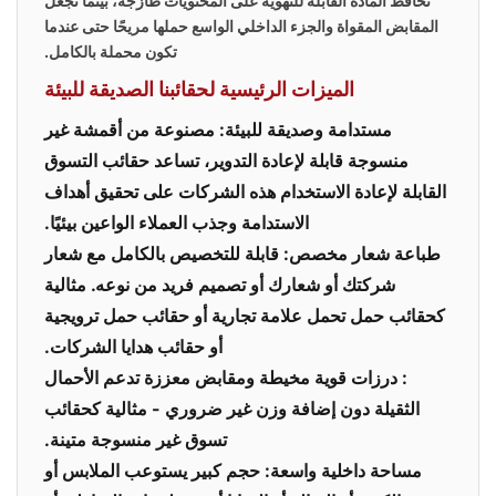
تحافظ المادة القابلة للتهوية على المحتويات طازجة، بينما تجعل
المقابض المقواة والجزء الداخلي الواسع حملها مريحًا حتى عندما
تكون محملة بالكامل.
الميزات الرئيسية لحقائبنا الصديقة للبيئة
مستدامة وصديقة للبيئة
: مصنوعة من أقمشة غير
منسوجة قابلة لإعادة التدوير، تساعد حقائب التسوق
القابلة لإعادة الاستخدام هذه الشركات على تحقيق أهداف
الاستدامة وجذب العملاء الواعين بيئيًا.
طباعة شعار مخصص
: قابلة للتخصيص بالكامل مع شعار
شركتك أو شعارك أو تصميم فريد من نوعه. مثالية
كحقائب حمل تحمل علامة تجارية أو حقائب حمل ترويجية
أو حقائب هدايا الشركات.
: درزات قوية مخيطة ومقابض معززة تدعم الأحمال
الثقيلة دون إضافة وزن غير ضروري - مثالية كحقائب
تسوق غير منسوجة متينة
.
مساحة داخلية واسعة
: حجم كبير يستوعب الملابس أو