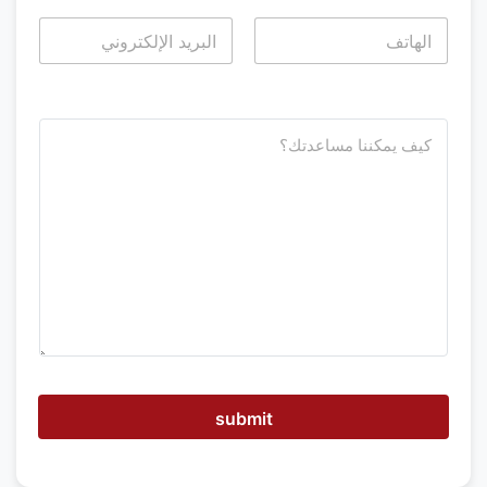
Last
First
ك
ي
ف
ي
م
ك
ن
ن
ا
ا
ل
م
س
ا
ع
submit
د
ة