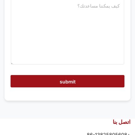
ك
ي
ف
ي
م
ك
ن
ن
ا
ا
ل
م
س
ا
ع
submit
د
ة
اتصل بنا
+86-13825805608