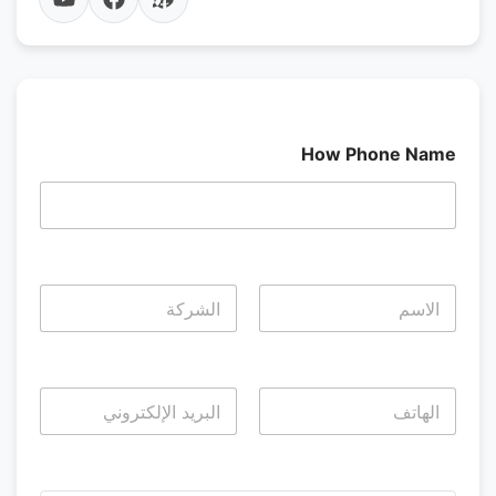
How Phone Name
Last
First
Last
First