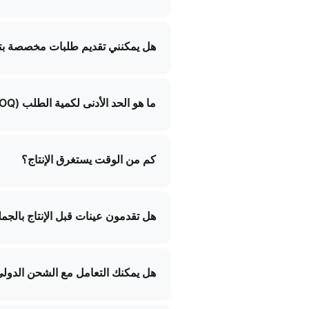
نحن متخصصون في تصنيع مجموعة وا
الوظيفية وحقائب المدرسة وحقائب 
هل يمكنني تقديم طلبات مخصصة ب
نعم، نحن نقدم خدمات تصنيع مخصصة
الذي يلبي متطلباتك.
ما هو الحد الأدنى لكمية الطلب (MOQ)؟
يختلف الحد الأدنى لكمية الطلبات ل
تفصيلية عن الحد الأدنى لكمية الطلب
كم من الوقت يستغرق الإنتاج؟
تتراوح مدة الإنتاج عادةً بين 2 و4 أسابيع، اعتمادًا على كمية الطلب وتعقيد المنتج. سنزودك بجدول زمني محدد عند تأكيد طلبك.
هل تقدمون عينات قبل الإنتاج بالجم
نعم، يمكننا توفير عينات لمعظم منت
هل يمكنك التعامل مع الشحن الدول
نعم، لدينا خبرة واسعة في الشحن ا