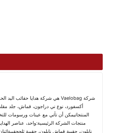
شركة Vaelobag هي شركة هدايا حقائب
أكسفورد، نوع ني دراجون، قماش، جلد مقلد 
المنتجاتيمكن أن تأتي مع عينات ورسومات للتخ
منتجات الشركة الرئيسية:واحد، عناصر الهدا
نايلون، حقيبة قماش نايلون، حقيبة ثلجحقيبةاثن