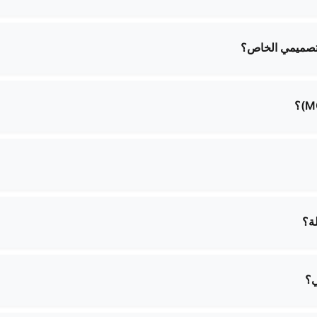
سعة من الحقائب بما في ذلك حقائب مستحضرات التجميل وحقائب ا
التسوق والمزيد. نحن نقدم تصميمات قياسية وحلول مخصصة لتلبية اح
تصميمي الخاص؟
 شاملة. يمكنك تقديم مواصفات التصميم الخاصة بك، وسيعمل فريقنا
دينا حسب نوع المنتج ومدى تعقيده. يرجى الاتصال بنا لإبلاغنا بمتطلب
ات والأسعار.
لة؟
جاتنا. قد يتم فرض رسوم على العينات والشحن، والتي يمكن استردادها 
ي؟
لدولي ويمكننا التوصيل إلى معظم البلدان حول العالم. سيقوم فريقنا