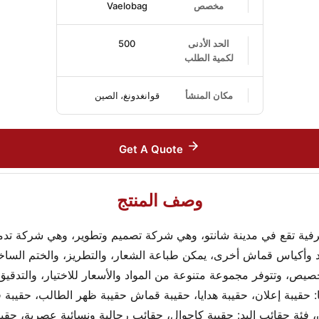
مخصص
Vaelobag
الحد الأدنى
500
لكمية الطلب
مكان المنشأ
قوانغدونغ، الصين
Get A Quote
وصف المنتج
 اليد الحرفية تقع في مدينة شانتو، وهي شركة تصميم وتطوير، وهي شركة تدمج 
وأكياس قماش أخرى، يمكن طباعة الشعار، والتطريز، والختم الساخن،
صيص، وتتوفر مجموعة متنوعة من المواد والأسعار للاختيار، والتدقي
يا: حقيبة إعلان، حقيبة هدايا، حقيبة قماش حقيبة ظهر الطالب، حق
ان، فئة حقائب اليد: حقيبة كاجوال، حقائب رجالية ونسائية عصرية، 