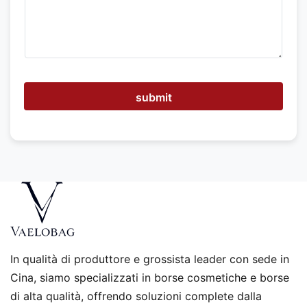
s
i
a
m
o
a
i
u
submit
t
a
r
t
i
?
In qualità di produttore e grossista leader con sede in
Cina, siamo specializzati in borse cosmetiche e borse
di alta qualità, offrendo soluzioni complete dalla