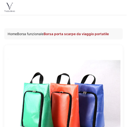
Vaelobag
Skip to
content
Home
Borsa funzionale
Borsa porta scarpe da viaggio portatile