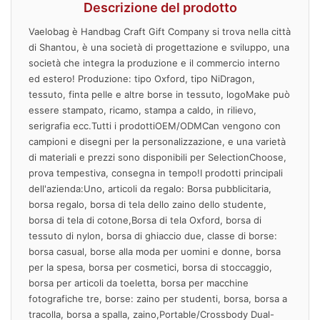
Descrizione del prodotto
Vaelobag è Handbag Craft Gift Company si trova nella città
di Shantou, è una società di progettazione e sviluppo, una
società che integra la produzione e il commercio interno
ed estero! Produzione: tipo Oxford, tipo NiDragon,
tessuto, finta pelle e altre borse in tessuto, logoMake può
essere stampato, ricamo, stampa a caldo, in rilievo,
serigrafia ecc.Tutti i prodottiOEM/ODMCan vengono con
campioni e disegni per la personalizzazione, e una varietà
di materiali e prezzi sono disponibili per SelectionChoose,
prova tempestiva, consegna in tempo!I prodotti principali
dell'azienda:Uno, articoli da regalo: Borsa pubblicitaria,
borsa regalo, borsa di tela dello zaino dello studente,
borsa di tela di cotone,Borsa di tela Oxford, borsa di
tessuto di nylon, borsa di ghiaccio due, classe di borse:
borsa casual, borse alla moda per uomini e donne, borsa
per la spesa, borsa per cosmetici, borsa di stoccaggio,
borsa per articoli da toeletta, borsa per macchine
fotografiche tre, borse: zaino per studenti, borsa, borsa a
tracolla, borsa a spalla, zaino,Portable/Crossbody Dual-