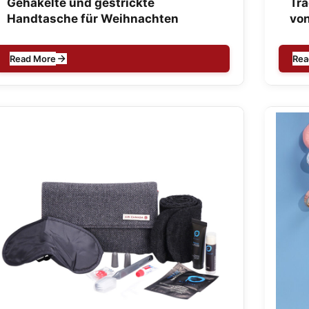
Gehäkelte und gestrickte
Tr
Handtasche für Weihnachten
vo
Read More
Rea