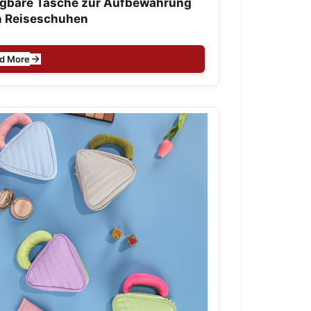
agbare Tasche zur Aufbewahrung
n Reiseschuhen
d More