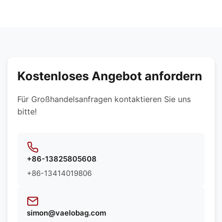
maßgeschneiderte Texturen. Wir können Ihnen
Materialien, darunter Premium-Leder,
die besten Materialien entsprechend Ihren
synthetische Materialien, umweltfreundliche
spezifischen Produktanforderungen empfehlen.
Stoffe, wasserabweisende Futterstoffe und
maßgeschneiderte Texturen. Wir können Ihnen
die besten Materialien entsprechend Ihren
spezifischen Produktanforderungen empfehlen.
Kostenloses Angebot anfordern
Für Großhandelsanfragen kontaktieren Sie uns
bitte!
+86-13825805608
+86-13414019806
simon@vaelobag.com