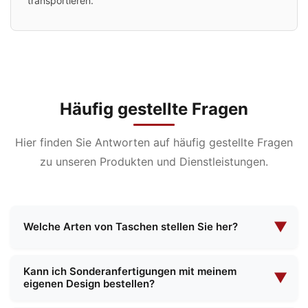
transportieren.
Häufig gestellte Fragen
Hier finden Sie Antworten auf häufig gestellte Fragen
zu unseren Produkten und Dienstleistungen.
▼
Welche Arten von Taschen stellen Sie her?
Wir sind auf die Herstellung einer breiten Palette
Kann ich Sonderanfertigungen mit meinem
von Taschen spezialisiert, darunter
▼
eigenen Design bestellen?
Kosmetiktaschen, Abendtaschen,