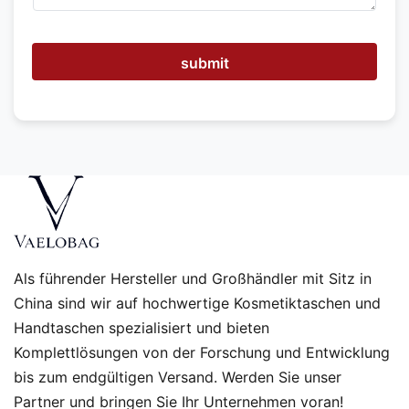
r
I
h
n
submit
e
n
h
e
l
f
e
n
?
Als führender Hersteller und Großhändler mit Sitz in
China sind wir auf hochwertige Kosmetiktaschen und
Handtaschen spezialisiert und bieten
Komplettlösungen von der Forschung und Entwicklung
bis zum endgültigen Versand. Werden Sie unser
Partner und bringen Sie Ihr Unternehmen voran!