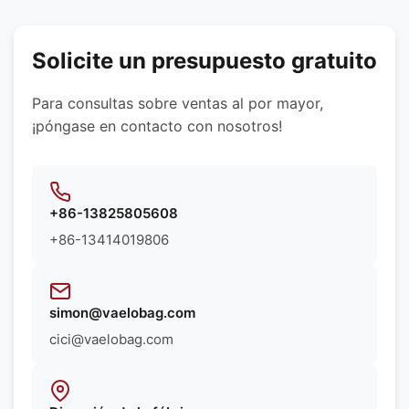
Podemos recomendarle los mejores materiales en
función de los requisitos específicos de su
producto.
Solicite un presupuesto gratuito
Para consultas sobre ventas al por mayor,
¡póngase en contacto con nosotros!
+86-13825805608
+86-13414019806
simon@vaelobag.com
cici@vaelobag.com