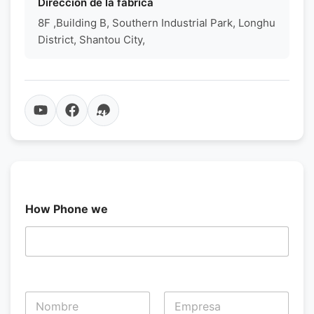
Dirección de la fábrica
8F ,Building B, Southern Industrial Park, Longhu
District, Shantou City,
How Phone we
N
o