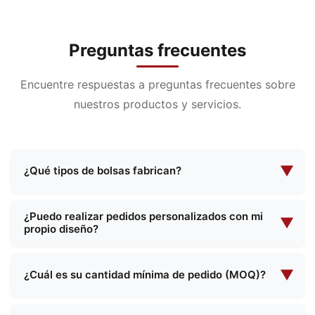
Preguntas frecuentes
Encuentre respuestas a preguntas frecuentes sobre
nuestros productos y servicios.
▼
¿Qué tipos de bolsas fabrican?
Nos especializamos en la fabricación de una
¿Puedo realizar pedidos personalizados con mi
amplia gama de bolsos, incluyendo bolsos para
▼
propio diseño?
cosméticos, bolsos para maquillaje de noche,
bolsos funcionales, bolsos escolares, bolsos para
Sí, ofrecemos servicios integrales de fabricación
compras y mucho más. Ofrecemos tanto diseños
personalizada. Puede proporcionarnos sus
▼
¿Cuál es su cantidad mínima de pedido (MOQ)?
estándar como soluciones personalizadas para
propias especificaciones de diseño y nuestro
La cantidad mínima de pedido varía en función
satisfacer sus necesidades específicas.
equipo trabajará con usted para crear el