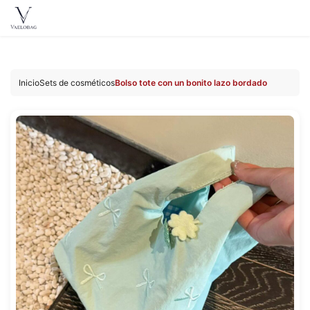
Vaelobag
Ir al
contenido
Inicio
Sets de cosméticos
Bolso tote con un bonito lazo bordado