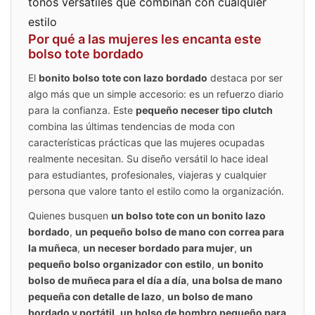
tonos versátiles que combinan con cualquier
estilo
Por qué a las mujeres les encanta este
bolso tote bordado
El
bonito bolso tote con lazo bordado
destaca por ser
algo más que un simple accesorio: es un refuerzo diario
para la confianza. Este
pequeño neceser tipo clutch
combina las últimas tendencias de moda con
características prácticas que las mujeres ocupadas
realmente necesitan. Su diseño versátil lo hace ideal
para estudiantes, profesionales, viajeras y cualquier
persona que valore tanto el estilo como la organización.
Quienes busquen
un bolso tote con un bonito lazo
bordado
,
un pequeño bolso de mano con correa para
la muñeca
,
un neceser bordado para mujer
,
un
pequeño bolso organizador con estilo
,
un bonito
bolso de muñeca para el día a día
,
una bolsa de mano
pequeña con detalle de lazo
,
un bolso de mano
bordado y portátil
,
un bolso de hombro pequeño para