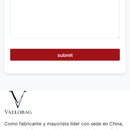
p
o
d
e
m
o
s
a
y
u
submit
d
a
r
?
Como fabricante y mayorista líder con sede en China,