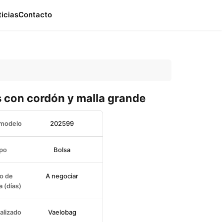
ticias
Contacto
 con cordón y malla grande
 modelo
202599
po
Bolsa
o de
A negociar
 (días)
alizado
Vaelobag