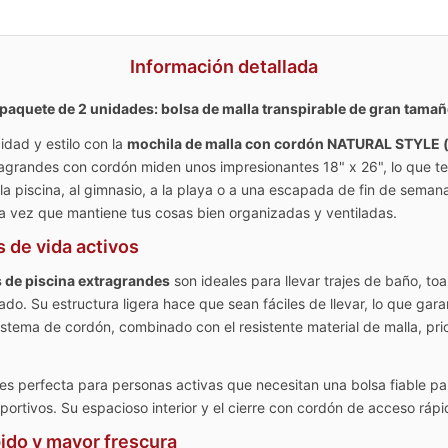
Información detallada
uete de 2 unidades: bolsa de malla transpirable de gran tamaño p
idad y estilo con la
mochila de malla con cordón NATURAL STYLE (
ragrandes con cordón miden unos impresionantes 18" x 26", lo que t
 la piscina, al gimnasio, a la playa o a una escapada de fin de semana
la vez que mantiene tus cosas bien organizadas y ventiladas.
s de vida activos
 de piscina extragrandes
son ideales para llevar trajes de baño, toa
ado. Su estructura ligera hace que sean fáciles de llevar, lo que g
stema de cordón, combinado con el resistente material de malla, prio
es perfecta para personas activas que necesitan una bolsa fiable par
ortivos. Su espacioso interior y el cierre con cordón de acceso rápi
pido y mayor frescura