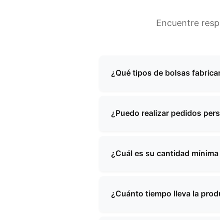
Encuentre resp
¿Qué tipos de bolsas fabrica
Nos especializamos en la fab
maquillaje de noche, bolsos 
¿Puedo realizar pedidos per
diseños estándar como soluci
Sí, ofrecemos servicios integ
de diseño y nuestro equipo tr
¿Cuál es su cantidad mínim
La cantidad mínima de pedido
nosotros con sus requisitos 
¿Cuánto tiempo lleva la pro
pedido y los precios.
Los plazos de producción sue