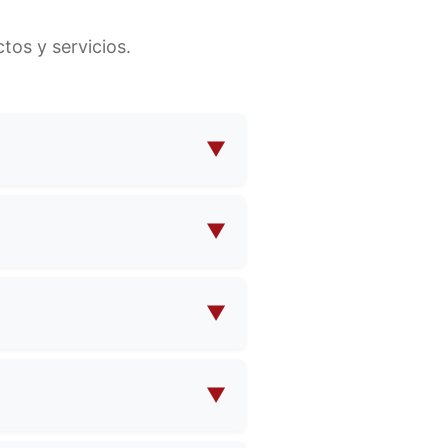
os y servicios.
▼
para cosméticos, bolsos para
ho más. Ofrecemos tanto
▼
íficas.
sus propias especificaciones
isfaga sus necesidades.
▼
Póngase en contacto con
bre la cantidad mínima de
▼
d del pedido y la