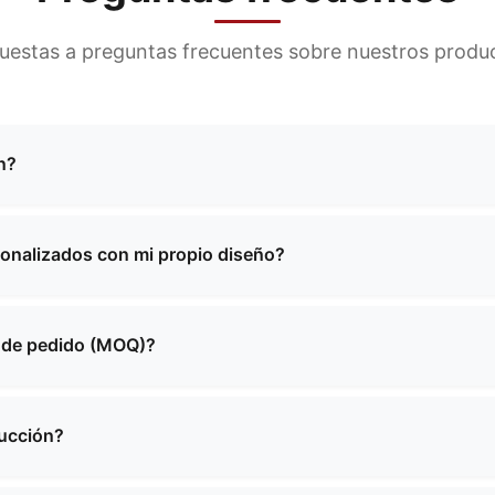
uestas a preguntas frecuentes sobre nuestros product
n?
ricación de una amplia gama de bolsos, incluyendo bolsos 
funcionales, bolsos escolares, bolsos para compras y muc
sonalizados con mi propio diseño?
ones personalizadas para satisfacer sus necesidades espec
rales de fabricación personalizada. Puede proporcionarnos 
abajará con usted para crear el producto perfecto que sat
a de pedido (MOQ)?
 varía en función del tipo de producto y su complejidad. 
específicos y le proporcionaremos información detallada so
ducción?
len oscilar entre 2 y 4 semanas, dependiendo de la cantida