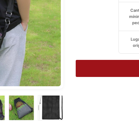
Cant
míni
ped
Luga
ori