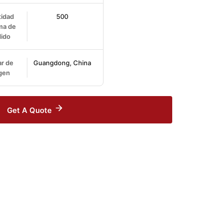
idad
500
ma de
ido
r de
Guangdong, China
gen
Get A Quote