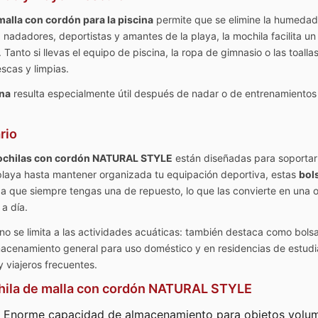
alla con cordón para la piscina
permite que se elimine la humedad,
nadadores, deportistas y amantes de la playa, la mochila facilita un
nto si llevas el equipo de piscina, la ropa de gimnasio o las toalla
scas y limpias.
ina
resulta especialmente útil después de nadar o de entrenamientos
rio
chilas con cordón NATURAL STYLE
están diseñadas para soportar 
a playa hasta mantener organizada tu equipación deportiva, estas
bol
za que siempre tengas una de repuesto, lo que las convierte en una
a día.
no se limita a las actividades acuáticas: también destaca como bolsa
macenamiento general para uso doméstico y en residencias de estudian
y viajeros frecuentes.
ochila de malla con cordón NATURAL STYLE
Enorme capacidad de almacenamiento para objetos volu