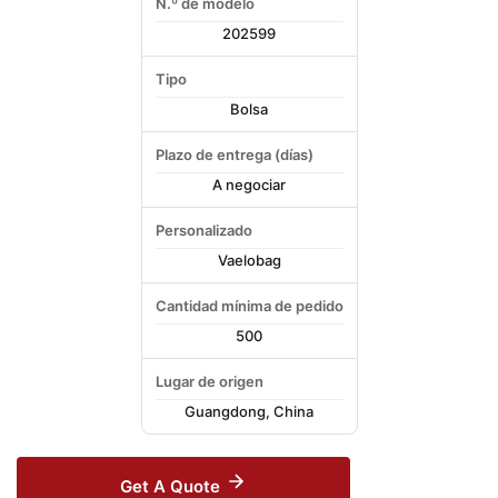
N.º de modelo
202599
Tipo
Bolsa
Plazo de entrega (días)
A negociar
Personalizado
Vaelobag
Cantidad mínima de pedido
500
Lugar de origen
Guangdong, China
Get A Quote