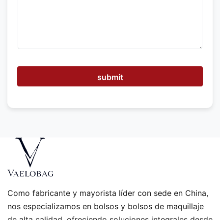
o
d
e
m
o
s
a
y
u
submit
d
a
r
?
Como fabricante y mayorista líder con sede en China,
nos especializamos en bolsos y bolsos de maquillaje
de alta calidad, ofreciendo soluciones integrales desde