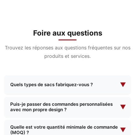
Foire aux questions
Trouvez les réponses aux questions fréquentes sur nos
produits et services.
▼
Quels types de sacs fabriquez-vous ?
Nous sommes spécialisés dans la fabrication
Puis-je passer des commandes personnalisées
d'une large gamme de sacs, notamment des
▼
avec mon propre design ?
trousses de maquillage, des trousses de
maquillage de soirée, des sacs fonctionnels, des
Oui, nous proposons des services complets de
Quelle est votre quantité minimale de commande
cartables, des sacs à provisions, etc. Nous
fabrication sur mesure. Vous pouvez nous fournir
▼
(MOQ) ?