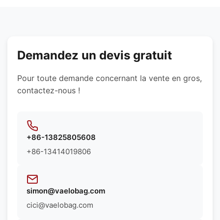
recommander les meilleurs matériaux en fonction
matériaux synthétiques, des tissus écologiques,
des exigences spécifiques de votre produit.
des doublures résistantes à l'eau et des textures
personnalisées. Nous pouvons vous
recommander les meilleurs matériaux en fonction
des exigences spécifiques de votre produit.
Demandez un devis gratuit
Pour toute demande concernant la vente en gros,
contactez-nous !
+86-13825805608
+86-13414019806
simon@vaelobag.com
cici@vaelobag.com