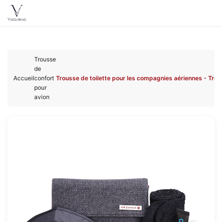
Vaelobag
Aller au
contenu
Trousse
principal
de
Accueil
confort
Trousse de toilette pour les compagnies aériennes - Trou
pour
avion