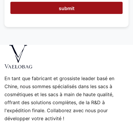
s
-
submit
n
o
u
s
v
o
u
s
a
i
d
e
En tant que fabricant et grossiste leader basé en
r
Chine, nous sommes spécialisés dans les sacs à
?
cosmétiques et les sacs à main de haute qualité,
offrant des solutions complètes, de la R&D à
l'expédition finale. Collaborez avec nous pour
développer votre activité !