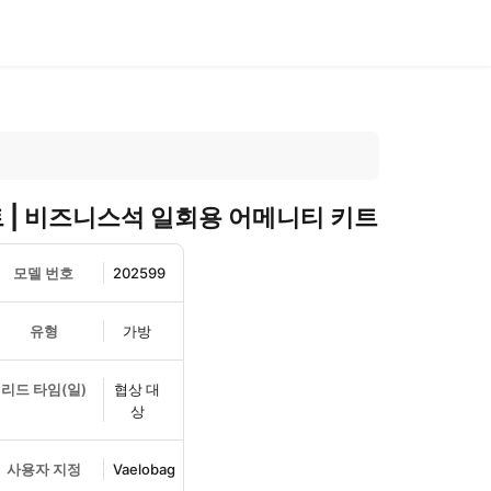
 | 비즈니스석 일회용 어메니티 키트
모델 번호
202599
유형
가방
리드 타임(일)
협상 대
상
사용자 지정
Vaelobag