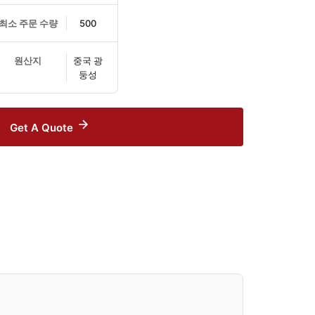
최소 주문 수량
500
원산지
중국 광
둥성
Get A Quote