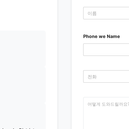
이
름
*
첫 번째
Phone we Name
전
화
*
첫 번째
어
떻
게
도
와
드