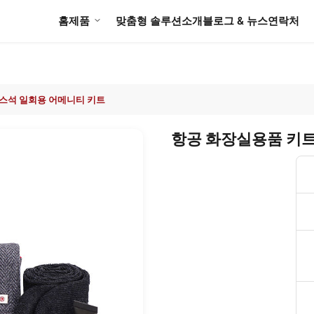
홈
제품
맞춤형 솔루션
소개
블로그 & 뉴스
연락처
니스석 일회용 어메니티 키트
항공 화장실용품 키트