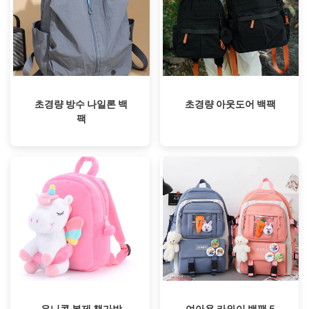
초경량 방수 나일론 백
초경량 아웃도어 백팩
팩
유니콘 봉제 책가방
여아용 카와이 백팩 5