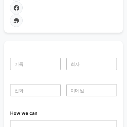
이
름
*
첫 번째
마지막
전
화
*
첫 번째
마지막
How we can