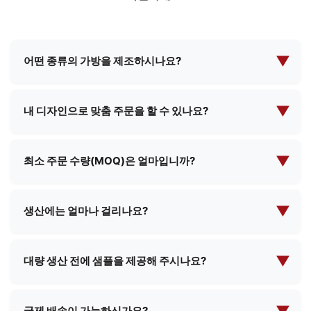
▼
어떤 종류의 가방을 제조하시나요?
저희는 화장품 파우치, 이브닝 메이크업 파우치, 기능
성 가방, 학교 가방, 쇼핑백 등 다양한 종류의 가방 제
▼
내 디자인으로 맞춤 주문을 할 수 있나요?
조를 전문으로 합니다. 표준 디자인과 맞춤형 솔루션
네, 저희는 포괄적인 맞춤형 제조 서비스를 제공합니
을 모두 제공하여 고객님의 특정 요구 사항을 충족시
다. 고객님께서 직접 설계 사양을 제공해 주시면, 저희
▼
킵니다.
최소 주문 수량(MOQ)은 얼마입니까?
팀이 고객님의 요구 사항을 충족하는 완벽한 제품을
최소 주문 수량은 제품 유형과 복잡성에 따라 다릅니
만들기 위해 협력하겠습니다.
다. 구체적인 요구 사항을 알려주시면 최소 주문 수량
▼
생산에는 얼마나 걸리나요?
(MOQ) 및 가격에 관한 상세 정보를 제공해 드리겠습
생산 리드 타임은 일반적으로 주문 수량과 제품 복잡
니다.
도에 따라 2주에서 4주 사이입니다. 주문 확정 시 구체
▼
대량 생산 전에 샘플을 제공해 주시나요?
적인 일정을 안내해 드리겠습니다.
네, 저희는 대부분의 제품에 대해 샘플을 제공해 드릴
수 있습니다. 샘플 및 배송비에 대한 비용이 발생할 수
국제 배송이 가능하신가요?