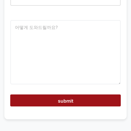
어
떻
게
도
와
드
릴
까
요
?
submit