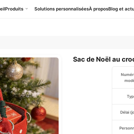
eil
Produits
Solutions personnalisées
À propos
Blog et actu
Sac de Noël au cro
Numér
modè
Typ
Délai (j
Personn