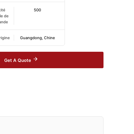
ité
500
le de
nde
rigine
Guangdong, Chine
Get A Quote