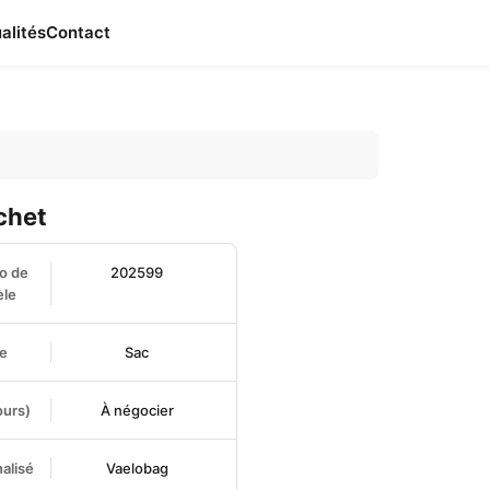
alités
Contact
chet
o de
202599
le
e
Sac
ours)
À négocier
alisé
Vaelobag