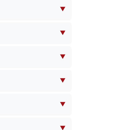
▼
 trousses de maquillage, des
sions, etc. Nous proposons à
▼
s spécifiques.
 fournir vos propres
fait qui répondra à vos
▼
lexité. Veuillez nous
détaillées sur la quantité
▼
 quantité commandée et de la
irmation de votre commande.
▼
vent être facturés pour les
'une commande en gros.
▼