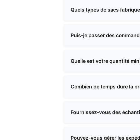
Quels types de sacs fabriqu
Nous sommes spécialisés dans
trousses de maquillage de soi
Puis-je passer des command
la fois des modèles standard 
Oui, nous proposons des serv
spécifications techniques, et 
Quelle est votre quantité m
exigences.
Notre quantité minimale de c
contacter en précisant vos be
Combien de temps dure la pr
minimale de commande et les 
Les délais de production vari
complexité du produit. Nous 
Fournissez-vous des échantil
Oui, nous pouvons fournir des
échantillons et l'expédition,
Pouvez-vous gérer les expédi