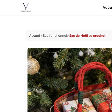
Accu
Vaelobag
Aller au
contenu
Accueil
>
Sac fonctionnel
>
Sac de Noël au crochet
principal