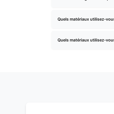
Oui, nous avons une grande ex
plupart des pays du monde. No
Quels matériaux utilisez-vous
nécessaires.
Nous utilisons divers matéri
tissus écologiques, des doubl
Quels matériaux utilisez-vous
recommander les meilleurs ma
Nous utilisons divers matéri
tissus écologiques, des doubl
recommander les meilleurs ma