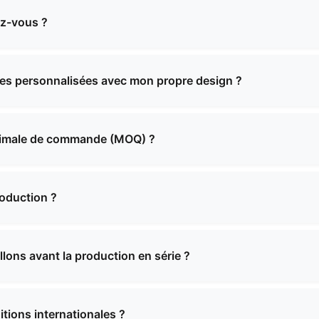
ez-vous ?
 la fabrication d'une large gamme de sacs, notamment des
rée, des sacs fonctionnels, des cartables, des sacs à provi
es personnalisées avec mon propre design ?
et des solutions personnalisées pour répondre à vos besoin
ices complets de fabrication sur mesure. Vous pouvez nous
notre équipe travaillera avec vous pour créer le produit par
inimale de commande (MOQ) ?
ommande varie en fonction du type de produit et de sa comp
soins spécifiques, et nous vous fournirons des informations 
oduction ?
tarifs.
ent généralement entre 2 et 4 semaines, en fonction de la
vous communiquerons un calendrier précis lors de la conf
lons avant la production en série ?
 échantillons pour la plupart de nos produits. Des frais peu
 mais ils peuvent être remboursés lors de la confirmation d
tions internationales ?