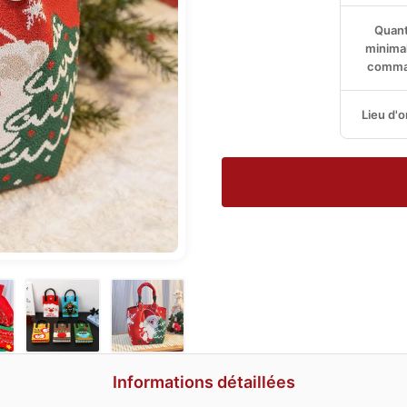
Quant
minima
comma
Lieu d'o
Informations détaillées