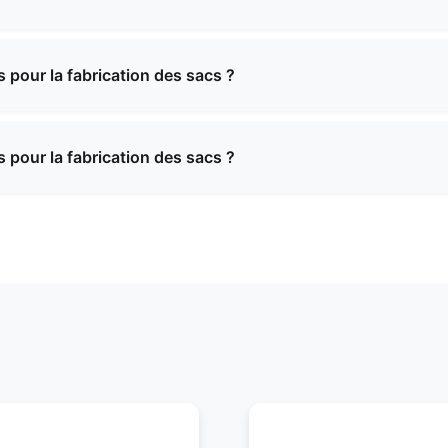
périence dans le domaine des expéditions internationales 
tre équipe vous aidera à organiser l'expédition et à remp
 pour la fabrication des sacs ?
aux de haute qualité, notamment du cuir haut de gamme, des
ures résistantes à l'eau et des textures personnalisées. N
 pour la fabrication des sacs ?
tériaux en fonction des exigences spécifiques de votre pro
aux de haute qualité, notamment du cuir haut de gamme, des
ures résistantes à l'eau et des textures personnalisées. N
tériaux en fonction des exigences spécifiques de votre pro