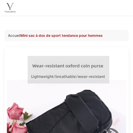
Vaelobag
Aller au
contenu
Accueil
Mini sac à dos de sport tendance pour hommes
principal