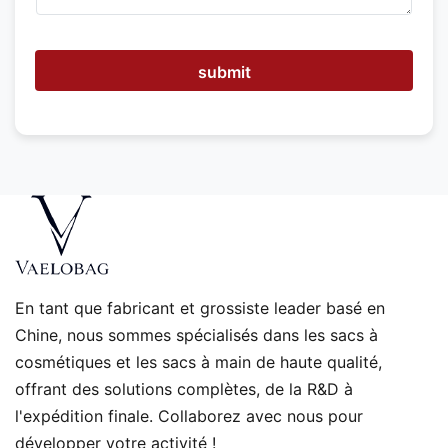
o
n
s
-
submit
n
o
u
s
v
o
u
s
a
i
d
e
En tant que fabricant et grossiste leader basé en
r
Chine, nous sommes spécialisés dans les sacs à
?
cosmétiques et les sacs à main de haute qualité,
offrant des solutions complètes, de la R&D à
l'expédition finale. Collaborez avec nous pour
développer votre activité !