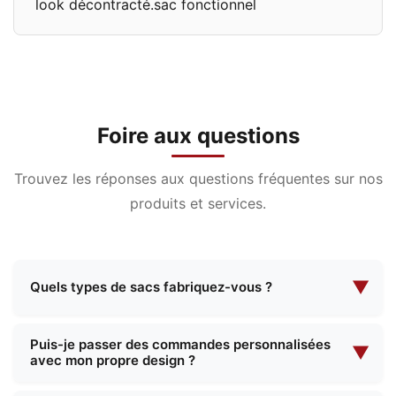
look décontracté.sac fonctionnel
Foire aux questions
Trouvez les réponses aux questions fréquentes sur nos
produits et services.
▼
Quels types de sacs fabriquez-vous ?
Nous sommes spécialisés dans la fabrication
Puis-je passer des commandes personnalisées
d'une large gamme de sacs, notamment des
▼
avec mon propre design ?
trousses de maquillage, des trousses de
maquillage de soirée, des sacs fonctionnels, des
Oui, nous proposons des services complets de