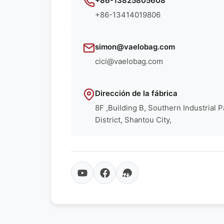
+86-13825805608
+86-13414019806
simon@vaelobag.com
cici@vaelobag.com
Dirección de la fábrica
8F ,Building B, Southern Industrial 
District, Shantou City,