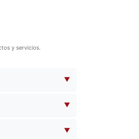
os y servicios.
▼
para cosméticos, bolsos para
ho más. Ofrecemos tanto
▼
íficas.
sus propias especificaciones
isfaga sus necesidades.
▼