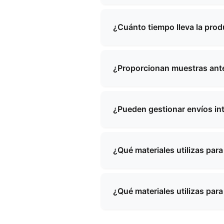
La cantidad mínima de pedido
nosotros con sus requisitos 
¿Cuánto tiempo lleva la pro
pedido y los precios.
Los plazos de producción sue
complejidad del producto. Le
¿Proporcionan muestras ante
Sí, podemos proporcionar mue
muestras y el envío, que podr
¿Pueden gestionar envíos in
Sí, contamos con una amplia e
países del mundo. Nuestro eq
¿Qué materiales utilizas par
Utilizamos una variedad de ma
tejidos ecológicos, forros re
¿Qué materiales utilizas par
materiales en función de los 
Utilizamos una variedad de ma