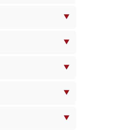
Póngase en contacto con
bre la cantidad mínima de
▼
d del pedido y la
u pedido.
▼
 se aplique un cargo por las
or mayor.
▼
ntregas en la mayoría de los
necesarios para el envío.
▼
d, materiales sintéticos,
mendarle los mejores
▼
d, materiales sintéticos,