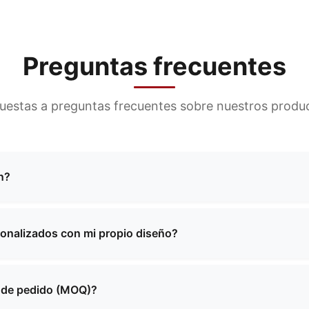
Preguntas frecuentes
uestas a preguntas frecuentes sobre nuestros product
n?
ricación de una amplia gama de bolsos, incluyendo bolsos 
funcionales, bolsos escolares, bolsos para compras y muc
sonalizados con mi propio diseño?
ones personalizadas para satisfacer sus necesidades espec
rales de fabricación personalizada. Puede proporcionarnos 
abajará con usted para crear el producto perfecto que sat
a de pedido (MOQ)?