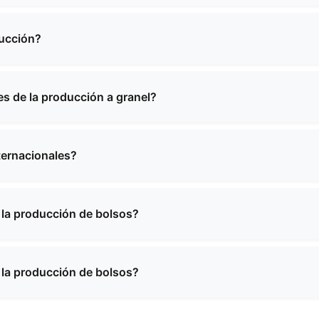
 varía en función del tipo de producto y su complejidad. 
específicos y le proporcionaremos información detallada so
ducción?
len oscilar entre 2 y 4 semanas, dependiendo de la cantida
 proporcionaremos un calendario específico al confirmar s
s de la producción a granel?
stras de la mayoría de nuestros productos. Es posible que
ía ser reembolsable tras la confirmación de un pedido al p
ternacionales?
xperiencia en envíos internacionales y podemos realizar e
uipo le ayudará con todos los trámites y la documentación 
a la producción de bolsos?
teriales de alta calidad, incluyendo cuero de primera calida
sistentes al agua y texturas personalizadas. Podemos reco
a la producción de bolsos?
requisitos específicos de su producto.
teriales de alta calidad, incluyendo cuero de primera calida