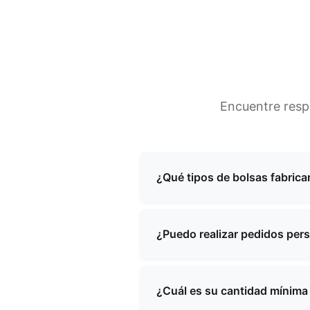
Encuentre resp
¿Qué tipos de bolsas fabrica
Nos especializamos en la fab
maquillaje de noche, bolsos 
¿Puedo realizar pedidos per
diseños estándar como soluci
Sí, ofrecemos servicios integ
de diseño y nuestro equipo tr
¿Cuál es su cantidad mínim