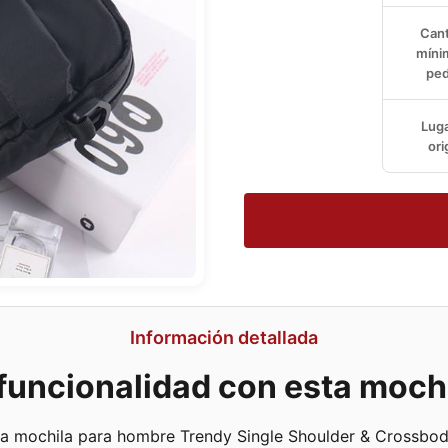
Cant
míni
ped
Luga
ori
Información detallada
a funcionalidad con esta moc
la mochila para hombre Trendy Single Shoulder & Crossbody