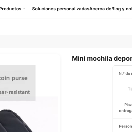
Productos
Soluciones personalizadas
Acerca de
Blog y no
Mini mochila depo
N.º de
Ti
Plaz
entrega
Person