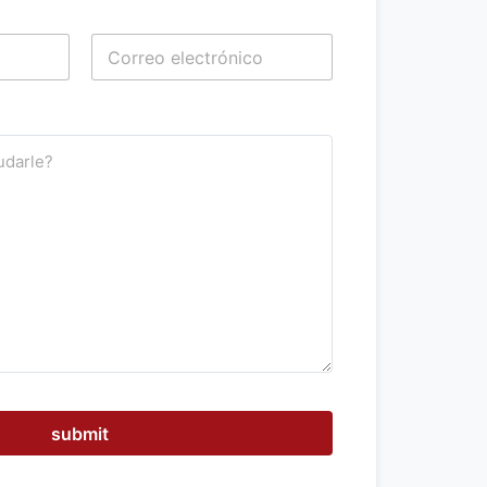
Apellidos
submit