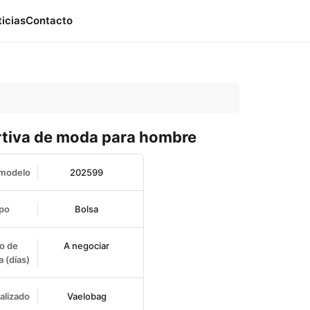
ticias
Contacto
rtiva de moda para hombre
 modelo
202599
po
Bolsa
o de
A negociar
 (días)
alizado
Vaelobag