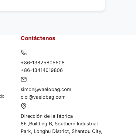
Contáctenos
+86-13825805608
+86-13414019806
simon@vaelobag.com
rdo
cici@vaelobag.com
Dirección de la fábrica
8F ,Building B, Southern Industrial
Park, Longhu District, Shantou City,