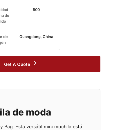
idad
500
ma de
ido
r de
Guangdong, China
gen
Get A Quote
hila de moda
 Bag. Esta versátil mini mochila está