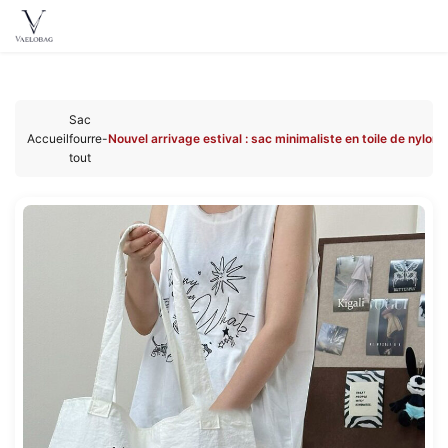
Vaelobag
Aller au
contenu
Sac
principal
Accueil
fourre-
Nouvel arrivage estival : sac minimaliste en toile de nyl
tout