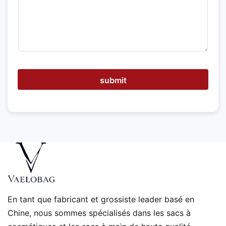
t
p
o
u
v
o
n
s
-
submit
n
o
u
s
v
o
u
s
a
i
d
e
En tant que fabricant et grossiste leader basé en
r
Chine, nous sommes spécialisés dans les sacs à
?