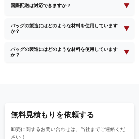
能です。サンプル代金と送料が発生する場合があり
▼
国際配送は対応できますか？
ますが、大量注文のご確認後、返金される可能性が
はい、当社は国際配送において豊富な経験を有して
あります。
バッグの製造にはどのような材料を使用しています
おり、世界中のほとんどの国へ配送が可能です。当
▼
か？
社のチームが、必要な配送手配と書類作成のすべて
をサポートいたします。
当社では、プレミアムレザー、合成素材、環境に優
バッグの製造にはどのような材料を使用しています
しい生地、防水裏地、カスタムテクスチャーなど、
▼
か？
様々な高品質素材を使用しています。お客様の製品
要件に基づき、最適な素材をご提案いたします。
当社では、プレミアムレザー、合成素材、環境に優
しい生地、防水裏地、カスタムテクスチャーなど、
様々な高品質素材を使用しています。お客様の製品
要件に基づき、最適な素材をご提案いたします。
無料見積もりを依頼する
卸売に関するお問い合わせは、当社までご連絡くだ
さい！