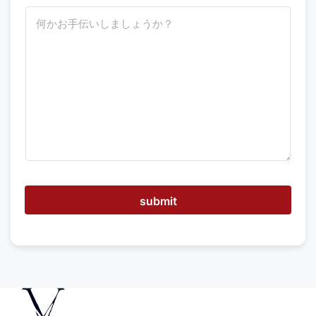
ど
う
す
れ
ば
お
手
伝
い
で
き
ま
す
か
submit