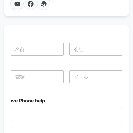
名
前
*
名
姓
電
話
*
名
姓
we Phone help