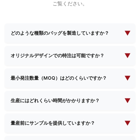
ご覧ください。
▼
どのような種類のバッグを製造していますか？
当社は化粧品バッグ、イブニングメイクアップバッ
グ、機能性バッグ、スクールバッグ、ショッピング
▼
オリジナルデザインでの特注は可能ですか？
バッグなど、幅広いバッグの製造を専門としていま
はい、当社は包括的なカスタム製造サービスを提供
す。お客様の特定のニーズに応えるため、標準デザ
しております。お客様ご自身の設計仕様をご提供い
▼
インとカスタムソリューションの両方を提供してい
最小発注数量（MOQ）はどのくらいですか？
ただければ、当社のチームがご要望に沿った完璧な
ます。
最低発注数量は製品の種類や複雑さによって異なり
製品を創り上げるため、ご一緒に取り組ませていた
ます。具体的なご要件をお知らせいただければ、
▼
だきます。
生産にはどれくらい時間がかかりますか？
MOQ（最小発注数量）と価格に関する詳細情報をご
生産リードタイムは通常、注文数量と製品の複雑さ
提供いたします。
に応じて2週間から4週間です。ご注文確定時に具体
▼
量産前にサンプルを提供していますか？
的なスケジュールをご案内いたします。
はい、ほとんどの製品についてサンプルをご提供可