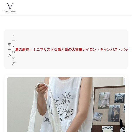
ン
テ
Vaelobag
ン
ツ
へ
ト
ス
ー
ホ
ト
キ
ー
夏の新作：ミニマリストな黒と白の大容量ナイロン・キャンバス・バッグ
バ
ッ
ム
ッ
プ
グ