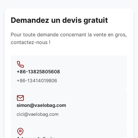
personnalisées. Nous pouvons vous
recommander les meilleurs matériaux en fonction
des exigences spécifiques de votre produit.
Demandez un devis gratuit
Pour toute demande concernant la vente en gros,
contactez-nous !
+86-13825805608
+86-13414019806
simon@vaelobag.com
cici@vaelobag.com