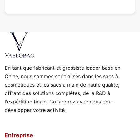
o
u
s
v
o
u
s
a
i
d
e
En tant que fabricant et grossiste leader basé en
r
Chine, nous sommes spécialisés dans les sacs à
?
cosmétiques et les sacs à main de haute qualité,
offrant des solutions complètes, de la R&D à
l'expédition finale. Collaborez avec nous pour
développer votre activité !
Entreprise