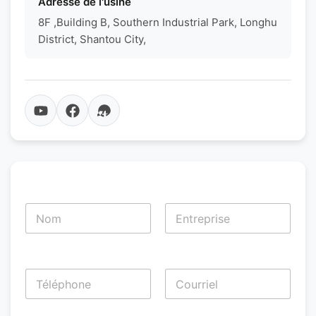
Adresse de l'usine
8F ,Building B, Southern Industrial Park, Longhu
District, Shantou City,
N
o
m
Prénom
Nom
*
T
é
l
Prénom
Nom
é