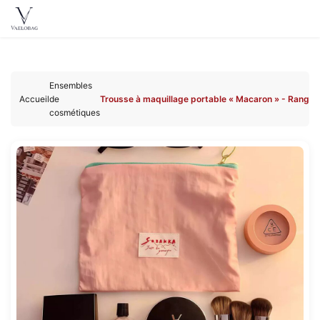
Vaelobag
Aller au
contenu
Ensembles
principal
Accueil
de
Trousse à maquillage portable « Macaron » - Rangem
cosmétiques