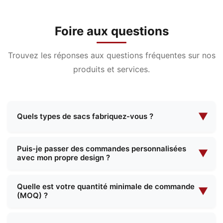
Foire aux questions
Trouvez les réponses aux questions fréquentes sur nos
produits et services.
▼
Quels types de sacs fabriquez-vous ?
Nous sommes spécialisés dans la fabrication
Puis-je passer des commandes personnalisées
d'une large gamme de sacs, notamment des
▼
avec mon propre design ?
trousses de maquillage, des trousses de
maquillage de soirée, des sacs fonctionnels, des
Oui, nous proposons des services complets de
Quelle est votre quantité minimale de commande
cartables, des sacs à provisions, etc. Nous
fabrication sur mesure. Vous pouvez nous fournir
▼
(MOQ) ?
proposons à la fois des modèles standard et des
vos propres spécifications techniques, et notre
solutions personnalisées pour répondre à vos
équipe travaillera avec vous pour créer le produit
Notre quantité minimale de commande varie en