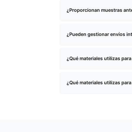
Los plazos de producción sue
complejidad del producto. Le
¿Proporcionan muestras ante
Sí, podemos proporcionar mue
muestras y el envío, que podr
¿Pueden gestionar envíos in
Sí, contamos con una amplia e
países del mundo. Nuestro eq
¿Qué materiales utilizas par
Utilizamos una variedad de ma
tejidos ecológicos, forros re
¿Qué materiales utilizas par
materiales en función de los 
Utilizamos una variedad de ma
tejidos ecológicos, forros re
materiales en función de los 