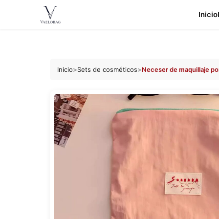
Inicio
Vaelobag
Ir al
contenido
Inicio
>
Sets de cosméticos
>
Neceser de maquillaje port