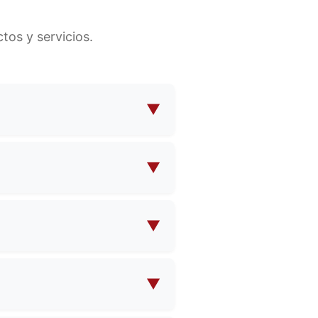
os y servicios.
▼
para cosméticos, bolsos para
ho más. Ofrecemos tanto
▼
íficas.
sus propias especificaciones
isfaga sus necesidades.
▼
Póngase en contacto con
bre la cantidad mínima de
▼