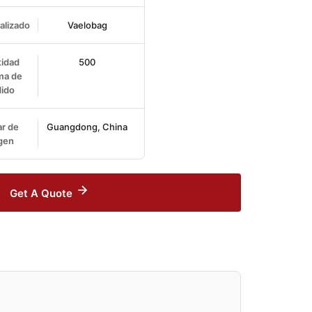
alizado
Vaelobag
idad
500
ma de
ido
r de
Guangdong, China
gen
Get A Quote