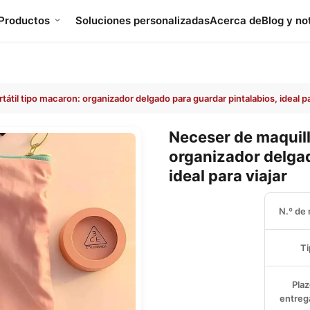
Productos
Soluciones personalizadas
Acerca de
Blog y no
átil tipo macaron: organizador delgado para guardar pintalabios, ideal pa
Neceser de maquill
organizador delgad
ideal para viajar
N.º de
Ti
Plaz
entrega