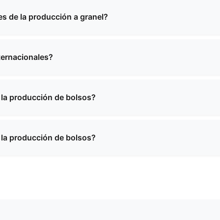
len oscilar entre 2 y 4 semanas, dependiendo de la cantida
 proporcionaremos un calendario específico al confirmar s
s de la producción a granel?
stras de la mayoría de nuestros productos. Es posible que
ía ser reembolsable tras la confirmación de un pedido al p
ternacionales?
xperiencia en envíos internacionales y podemos realizar e
uipo le ayudará con todos los trámites y la documentación 
a la producción de bolsos?
teriales de alta calidad, incluyendo cuero de primera calida
sistentes al agua y texturas personalizadas. Podemos reco
a la producción de bolsos?
requisitos específicos de su producto.
teriales de alta calidad, incluyendo cuero de primera calida
sistentes al agua y texturas personalizadas. Podemos reco
requisitos específicos de su producto.