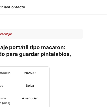
ticias
Contacto
ra viajar
aje portátil tipo macaron:
o para guardar pintalabios,
 modelo
202599
po
Bolsa
o de
A negociar
 (días)