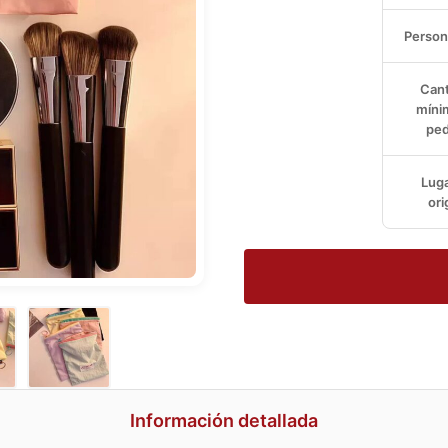
Person
Cant
míni
ped
Luga
ori
Información detallada