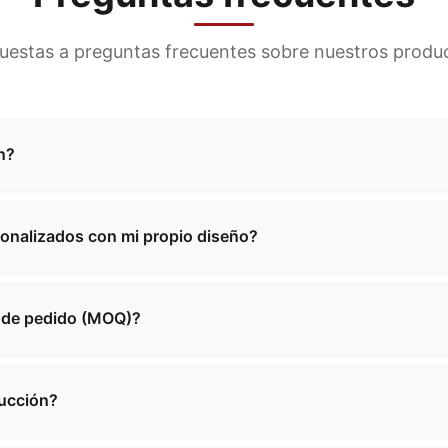
uestas a preguntas frecuentes sobre nuestros product
n?
ricación de una amplia gama de bolsos, incluyendo bolsos 
funcionales, bolsos escolares, bolsos para compras y muc
sonalizados con mi propio diseño?
ones personalizadas para satisfacer sus necesidades espec
rales de fabricación personalizada. Puede proporcionarnos 
abajará con usted para crear el producto perfecto que sat
a de pedido (MOQ)?
 varía en función del tipo de producto y su complejidad. 
específicos y le proporcionaremos información detallada so
ducción?