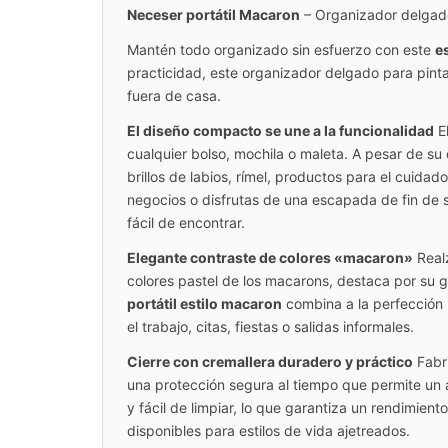
Neceser portátil Macaron
– Organizador delgado 
Mantén todo organizado sin esfuerzo con este
e
practicidad, este organizador delgado para pint
fuera de casa.
El diseño compacto se une a la funcionalidad
E
cualquier bolso, mochila o maleta. A pesar de su 
brillos de labios, rímel, productos para el cuidado
negocios o disfrutas de una escapada de fin de
fácil de encontrar.
Elegante contraste de colores «macaron»
Realz
colores pastel de los macarons, destaca por su gr
portátil estilo macaron
combina a la perfección b
el trabajo, citas, fiestas o salidas informales.
Cierre con cremallera duradero y práctico
Fabri
una protección segura al tiempo que permite un ac
y fácil de limpiar, lo que garantiza un rendimien
disponibles para estilos de vida ajetreados.