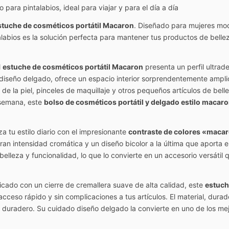
para pintalabios, ideal para viajar y para el día a día
stuche de cosméticos portátil Macaron
. Diseñado para mujeres mod
alabios es la solución perfecta para mantener tus productos de bel
l
estuche de cosméticos portátil Macaron
presenta un perfil ultra
diseño delgado, ofrece un espacio interior sorprendentemente amplio,
 de la piel, pinceles de maquillaje y otros pequeños artículos de belle
 semana, este
bolso de cosméticos portátil y delgado estilo macar
a tu estilo diario con el impresionante
contraste de colores «maca
an intensidad cromática y un diseño bicolor a la última que aporta e
elleza y funcionalidad, lo que lo convierte en un accesorio versáti
cado con un cierre de cremallera suave de alta calidad, este
estuch
ceso rápido y sin complicaciones a tus artículos. El material, durade
to duradero. Su cuidado diseño delgado la convierte en uno de los me