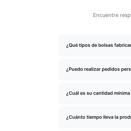
Encuentre resp
¿Qué tipos de bolsas fabrica
Nos especializamos en la fab
maquillaje de noche, bolsos 
¿Puedo realizar pedidos per
diseños estándar como soluci
Sí, ofrecemos servicios integ
de diseño y nuestro equipo tr
¿Cuál es su cantidad mínim
La cantidad mínima de pedido
nosotros con sus requisitos 
¿Cuánto tiempo lleva la pro
pedido y los precios.