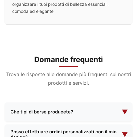
organizzare i tuoi prodotti di bellezza essenziali:
comoda ed elegante
Domande frequenti
Trova le risposte alle domande più frequenti sui nostri
prodotti e servizi.
▼
Che tipi di borse producete?
Siamo specializzati nella produzione di una vasta
Posso effettuare ordini personalizzati con il mio
gamma di borse, tra cui borse per cosmetici,
▼