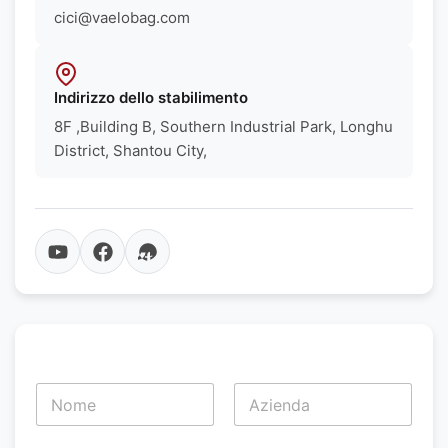
cici@vaelobag.com
Indirizzo dello stabilimento
8F ,Building B, Southern Industrial Park, Longhu
District, Shantou City,
N
o
m
First
Last