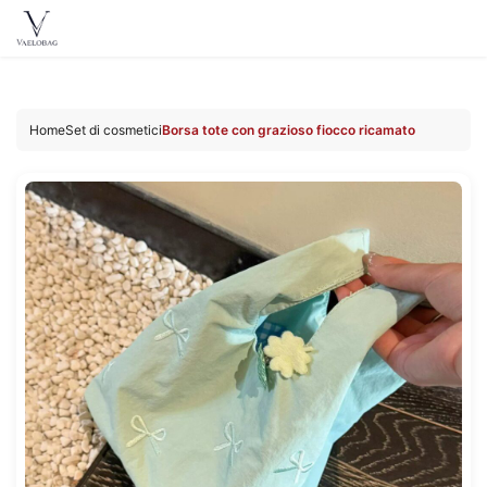
Vaelobag
Skip to
content
Home
Set di cosmetici
Borsa tote con grazioso fiocco ricamato