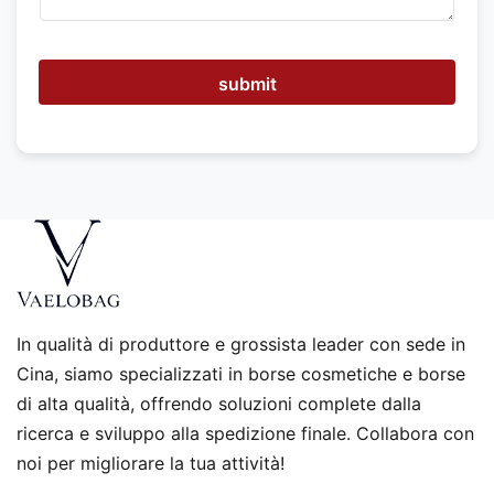
o
a
i
u
submit
t
a
r
t
i
?
In qualità di produttore e grossista leader con sede in
Cina, siamo specializzati in borse cosmetiche e borse
di alta qualità, offrendo soluzioni complete dalla
ricerca e sviluppo alla spedizione finale. Collabora con
noi per migliorare la tua attività!