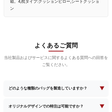
箱。4,枕タイプ:クッションピロー,シートクッショ
ン
よくあるご質問
当社製品およびサービスに関するよくある質問への回答を
ご覧ください。
▼
どのような種類のバッグを製造していますか？
当社は化粧品バッグ、イブニングメイクアップバッ
グ、機能性バッグ、スクールバッグ、ショッピング
▼
オリジナルデザインでの特注は可能ですか？
バッグなど、幅広いバッグの製造を専門としていま