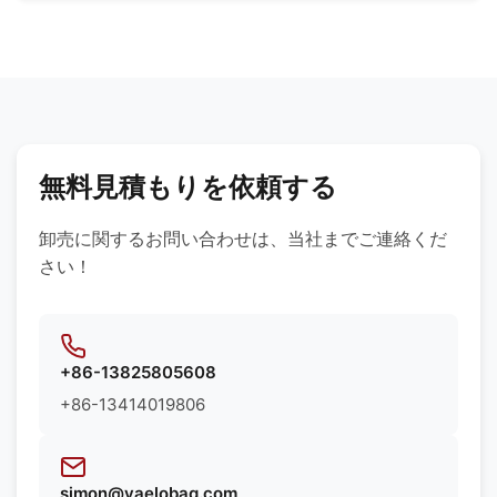
要件に基づき、最適な素材をご提案いたします。
当社では、プレミアムレザー、合成素材、環境に優
しい生地、防水裏地、カスタムテクスチャーなど、
様々な高品質素材を使用しています。お客様の製品
要件に基づき、最適な素材をご提案いたします。
無料見積もりを依頼する
卸売に関するお問い合わせは、当社までご連絡くだ
さい！
+86-13825805608
+86-13414019806
simon@vaelobag.com