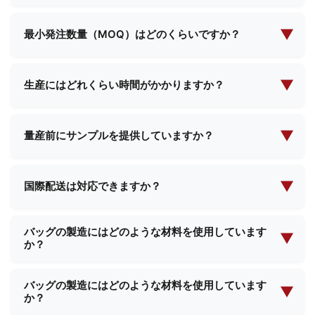
はい、当社は包括的なカスタム製造サービスを提供
す。お客様の特定のニーズに応えるため、標準デザ
しております。お客様ご自身の設計仕様をご提供い
▼
インとカスタムソリューションの両方を提供してい
最小発注数量（MOQ）はどのくらいですか？
ただければ、当社のチームがご要望に沿った完璧な
ます。
最低発注数量は製品の種類や複雑さによって異なり
製品を創り上げるため、ご一緒に取り組ませていた
ます。具体的なご要件をお知らせいただければ、
▼
だきます。
生産にはどれくらい時間がかかりますか？
MOQ（最小発注数量）と価格に関する詳細情報をご
生産リードタイムは通常、注文数量と製品の複雑さ
提供いたします。
に応じて2週間から4週間です。ご注文確定時に具体
▼
量産前にサンプルを提供していますか？
的なスケジュールをご案内いたします。
はい、ほとんどの製品についてサンプルをご提供可
能です。サンプル代金と送料が発生する場合があり
▼
国際配送は対応できますか？
ますが、大量注文のご確認後、返金される可能性が
はい、当社は国際配送において豊富な経験を有して
あります。
バッグの製造にはどのような材料を使用しています
おり、世界中のほとんどの国へ配送が可能です。当
▼
か？
社のチームが、必要な配送手配と書類作成のすべて
をサポートいたします。
当社では、プレミアムレザー、合成素材、環境に優
バッグの製造にはどのような材料を使用しています
しい生地、防水裏地、カスタムテクスチャーなど、
▼
か？
様々な高品質素材を使用しています。お客様の製品