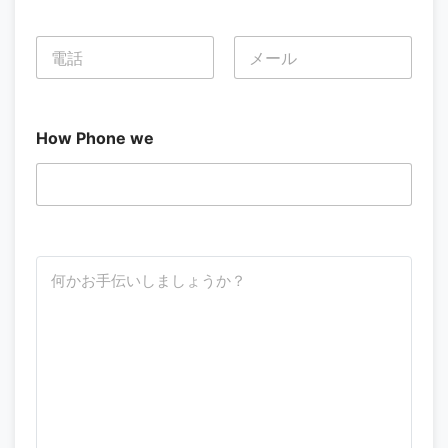
電
話
*
名
姓
How Phone we
ど
う
す
れ
ば
お
手
伝
い
で