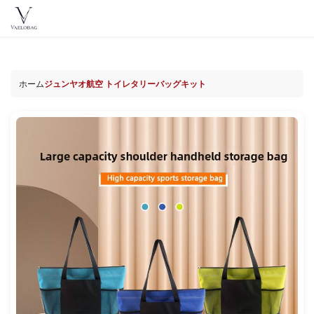
ン
テ
Vaelobag
ン
ツ
へ
ホーム
ジュンヤオ航空 トイレタリーバッグキット
ス
キ
ッ
プ