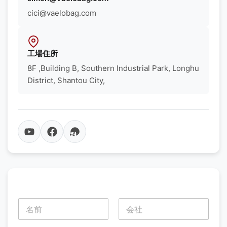
cici@vaelobag.com
工場住所
8F ,Building B, Southern Industrial Park, Longhu
District, Shantou City,
名
前
*
名
姓