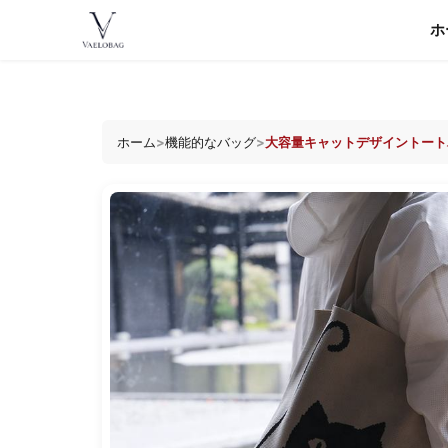
コ
ホ
ン
Vaelobag
テ
ン
ツ
へ
ホーム
>
機能的なバッグ
>
大容量キャットデザイントート
ス
キ
ッ
プ