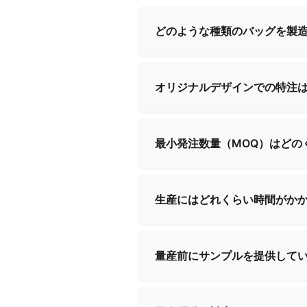
どのような種類のバッグを製
当社は化粧品バッグ、イブニン
ッグの製造を専門としています
オリジナルデザインでの特注
しています。
はい、当社は包括的なカスタム
ームがご要望に沿った完璧な製
最小発注数量（MOQ）はどの
最低発注数量は製品の種類や複
と価格に関する詳細情報をご提
生産にはどれくらい時間がか
生産リードタイムは通常、注文
案内いたします。
量産前にサンプルを提供して
はい、ほとんどの製品について
確認後、返金される可能性があ