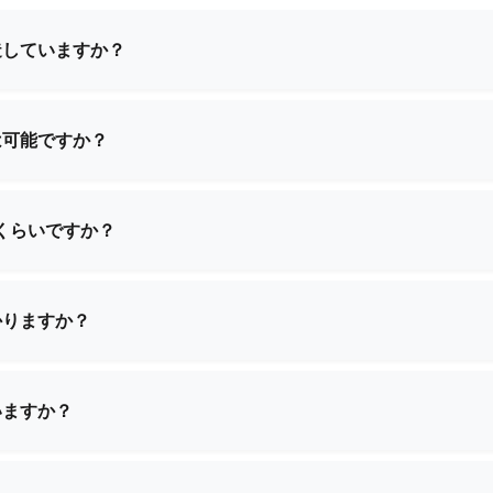
造していますか？
グメイクアップバッグ、機能性バッグ、スクールバッグ、ショ
。お客様の特定のニーズに応えるため、標準デザインとカスタ
は可能ですか？
製造サービスを提供しております。お客様ご自身の設計仕様を
品を創り上げるため、ご一緒に取り組ませていただきます。
くらいですか？
雑さによって異なります。具体的なご要件をお知らせいただけ
供いたします。
かりますか？
数量と製品の複雑さに応じて2週間から4週間です。ご注文確
いますか？
サンプルをご提供可能です。サンプル代金と送料が発生する場
ります。