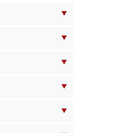
▼
ッピングバッグなど、幅広いバ
ムソリューションの両方を提供
▼
ご提供いただければ、当社のチ
▼
れば、MOQ（最小発注数量）
▼
定時に具体的なスケジュールをご
▼
合がありますが、大量注文のご