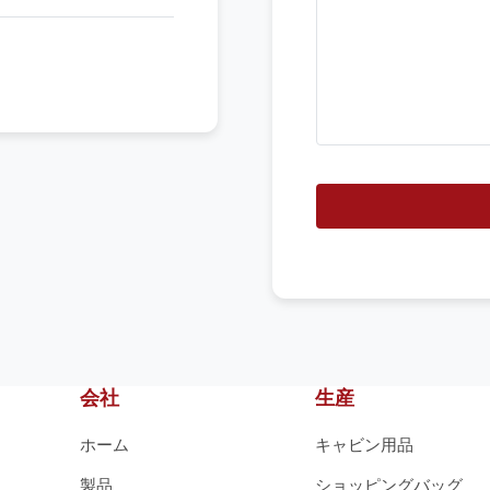
お
手
伝
い
で
き
ま
す
か
会社
生産
ホーム
キャビン用品
製品
ショッピングバッグ