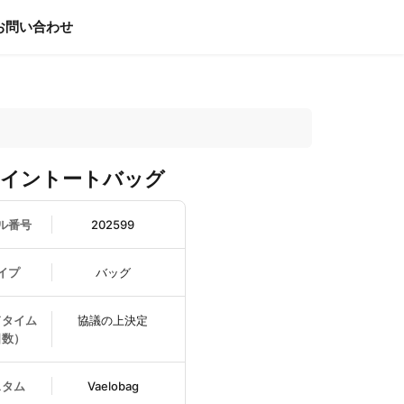
お問い合わせ
ザイントートバッグ
ル番号
202599
イプ
バッグ
ドタイム
協議の上決定
日数）
スタム
Vaelobag