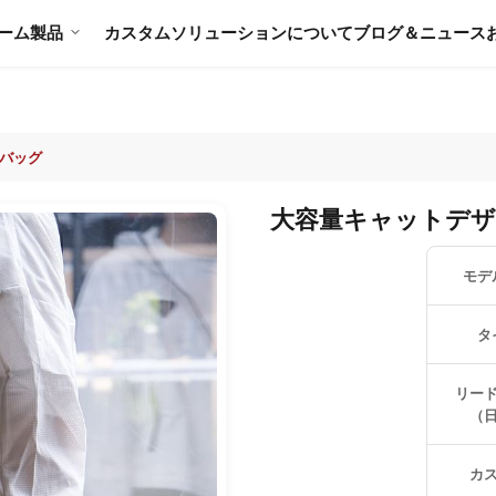
ーム
製品
カスタムソリューション
について
ブログ＆ニュース
バッグ
大容量キャットデ
モデ
タ
リー
（
カ