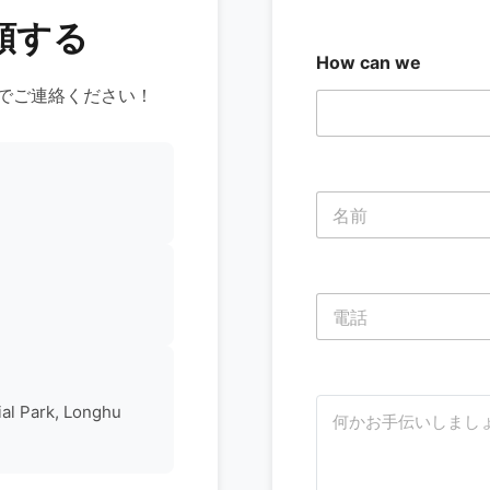
頼する
How can we
でご連絡ください！
名
前
*
名
電
話
*
名
ど
ial Park, Longhu
う
す
れ
ば