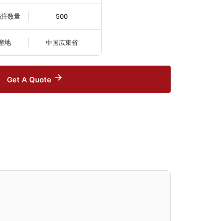
発注数量
500
産地
中国広東省
Get A Quote