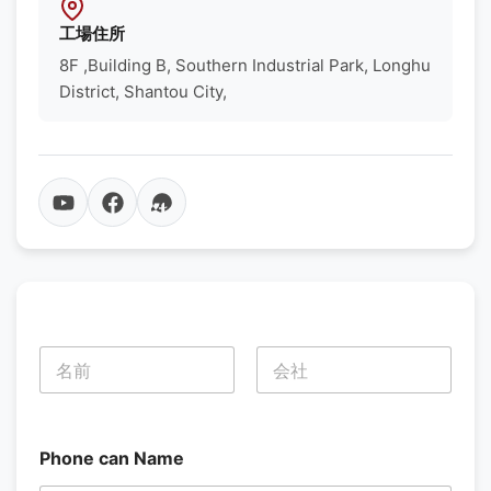
工場住所
8F ,Building B, Southern Industrial Park, Longhu
District, Shantou City,
名
前
*
名
姓
Phone can Name