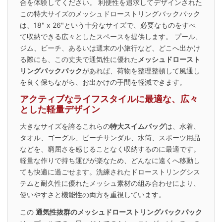
合を体験してください。 利便性を追求してデザインされた
この特大サイズのメッシュドローストリングバックパック
は、18" x 26"という十分なサイズで、必要なものをすべ
て収納できる広々としたスペースを提供します。 プール、
ジム、ビーチ、あるいは週末の小旅行など、どこへ出かけ
る際にも、この丈夫で通気性に優れた
メッシュドロースト
リングバックパック
があれば、荷物を整理整頓して風通し
を良く保ちながら、お出かけの手間を軽減できます。
アクティブなライフスタイルに最適な、広々
とした軽量デザイン
大きなサイズを誇るこれらの
特大スイムバッグ
は、水着、
タオル、ゴーグル、ビーチサンダル、水筒、スポーツ用品
などを、窮屈さを感じることなく収納するのに最適です。
軽量な作りで持ち運びが楽なため、どんなに遠くへ移動し
ても快適に過ごせます。洗練されたドローストリングシス
テムと耐久性に優れたメッシュ素材の組み合わせにより、
使いやすさと機能性の両方を重視しています。
この
通気性抜群のメッシュドローストリングバックパック