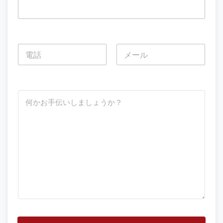
電
話
*
名
姓
ど
う
す
れ
ば
お
手
伝
い
で
き
ま
す
か