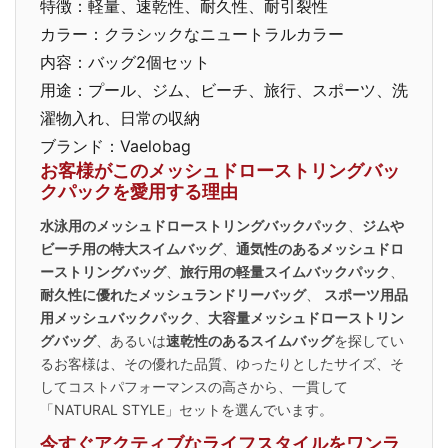
特徴：軽量、速乾性、耐久性、耐引裂性
カラー：クラシックなニュートラルカラー
内容：バッグ2個セット
用途：プール、ジム、ビーチ、旅行、スポーツ、洗
濯物入れ、日常の収納
ブランド：Vaelobag
お客様がこのメッシュドローストリングバッ
クパックを愛用する理由
水泳用のメッシュドローストリングバックパック
、
ジムや
ビーチ用の特大スイムバッグ
、
通気性のあるメッシュドロ
ーストリングバッグ
、
旅行用の軽量スイムバックパック
、
耐久性に優れたメッシュランドリーバッグ
、
スポーツ用品
用メッシュバックパック
、
大容量メッシュドローストリン
グバッグ
、あるいは
速乾性のあるスイムバッグ
を探してい
るお客様は、その優れた品質、ゆったりとしたサイズ、そ
してコストパフォーマンスの高さから、一貫して
「NATURAL STYLE」セットを選んでいます。
今すぐアクティブなライフスタイルをワンラ