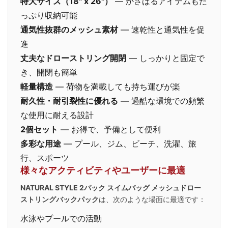
特大サイズ（18" x 26"）
— かさばるアイテムもた
っぷり収納可能
通気性抜群のメッシュ素材
— 速乾性と通気性を促
進
丈夫なドローストリング開閉
— しっかりと固定で
き、開閉も簡単
軽量構造
— 荷物を満載しても持ち運びが楽
耐久性・耐引裂性に優れる
— 過酷な環境での頻繁
な使用に耐える設計
2個セット
— お得で、予備として便利
多彩な用途
— プール、ジム、ビーチ、洗濯、旅
行、スポーツ
様々なアクティビティやユーザーに最適
NATURAL STYLE 2パック スイムバッグ メッシュドロー
ストリングバックパック
は、次のような場面に最適です：
水泳やプールでの活動