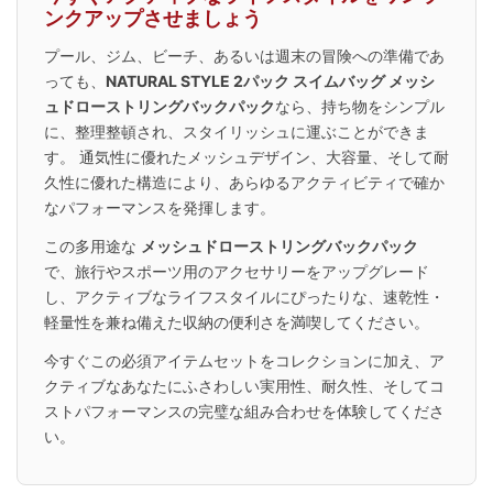
ンクアップさせましょう
プール、ジム、ビーチ、あるいは週末の冒険への準備であ
っても、
NATURAL STYLE 2パック スイムバッグ メッシ
ュドローストリングバックパック
なら、持ち物をシンプル
に、整理整頓され、スタイリッシュに運ぶことができま
す。 通気性に優れたメッシュデザイン、大容量、そして耐
久性に優れた構造により、あらゆるアクティビティで確か
なパフォーマンスを発揮します。
この多用途な
メッシュドローストリングバックパック
で、旅行やスポーツ用のアクセサリーをアップグレード
し、アクティブなライフスタイルにぴったりな、速乾性・
軽量性を兼ね備えた収納の便利さを満喫してください。
今すぐこの必須アイテムセットをコレクションに加え、ア
クティブなあなたにふさわしい実用性、耐久性、そしてコ
ストパフォーマンスの完璧な組み合わせを体験してくださ
い。