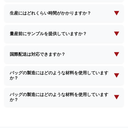
最低発注数量は製品の種類や複雑さによって異なり
製品を創り上げるため、ご一緒に取り組ませていた
ます。具体的なご要件をお知らせいただければ、
▼
だきます。
生産にはどれくらい時間がかかりますか？
MOQ（最小発注数量）と価格に関する詳細情報をご
生産リードタイムは通常、注文数量と製品の複雑さ
提供いたします。
に応じて2週間から4週間です。ご注文確定時に具体
▼
量産前にサンプルを提供していますか？
的なスケジュールをご案内いたします。
はい、ほとんどの製品についてサンプルをご提供可
能です。サンプル代金と送料が発生する場合があり
▼
国際配送は対応できますか？
ますが、大量注文のご確認後、返金される可能性が
はい、当社は国際配送において豊富な経験を有して
あります。
バッグの製造にはどのような材料を使用しています
おり、世界中のほとんどの国へ配送が可能です。当
▼
か？
社のチームが、必要な配送手配と書類作成のすべて
をサポートいたします。
当社では、プレミアムレザー、合成素材、環境に優
バッグの製造にはどのような材料を使用しています
しい生地、防水裏地、カスタムテクスチャーなど、
▼
か？
様々な高品質素材を使用しています。お客様の製品
要件に基づき、最適な素材をご提案いたします。
当社では、プレミアムレザー、合成素材、環境に優
しい生地、防水裏地、カスタムテクスチャーなど、
様々な高品質素材を使用しています。お客様の製品