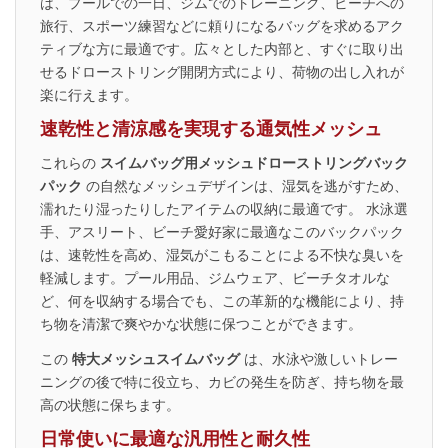
は、プールでの一日、ジムでのトレーニング、ビーチへの
旅行、スポーツ練習などに頼りになるバッグを求めるアク
ティブな方に最適です。広々とした内部と、すぐに取り出
せるドローストリング開閉方式により、荷物の出し入れが
楽に行えます。
速乾性と清涼感を実現する通気性メッシュ
これらの
スイムバッグ用メッシュドローストリングバック
パック
の自然なメッシュデザインは、湿気を逃がすため、
濡れたり湿ったりしたアイテムの収納に最適です。 水泳選
手、アスリート、ビーチ愛好家に最適なこのバックパック
は、速乾性を高め、湿気がこもることによる不快な臭いを
軽減します。プール用品、ジムウェア、ビーチタオルな
ど、何を収納する場合でも、この革新的な機能により、持
ち物を清潔で爽やかな状態に保つことができます。
この
特大メッシュスイムバッグ
は、水泳や激しいトレー
ニングの後で特に役立ち、カビの発生を防ぎ、持ち物を最
高の状態に保ちます。
日常使いに最適な汎用性と耐久性