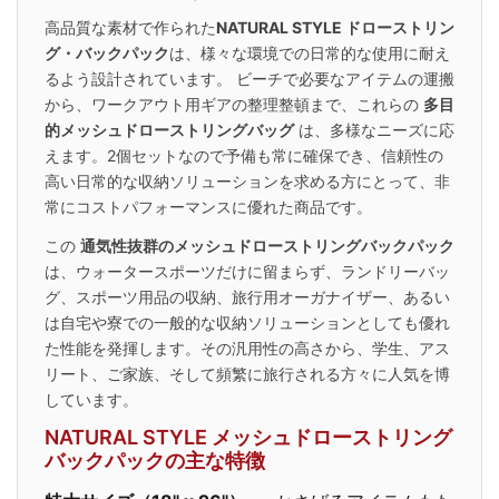
高品質な素材で作られた
NATURAL STYLE ドローストリン
グ・バックパック
は、様々な環境での日常的な使用に耐え
るよう設計されています。 ビーチで必要なアイテムの運搬
から、ワークアウト用ギアの整理整頓まで、これらの
多目
的メッシュドローストリングバッグ
は、多様なニーズに応
えます。2個セットなので予備も常に確保でき、信頼性の
高い日常的な収納ソリューションを求める方にとって、非
常にコストパフォーマンスに優れた商品です。
この
通気性抜群のメッシュドローストリングバックパック
は、ウォータースポーツだけに留まらず、ランドリーバッ
グ、スポーツ用品の収納、旅行用オーガナイザー、あるい
は自宅や寮での一般的な収納ソリューションとしても優れ
た性能を発揮します。その汎用性の高さから、学生、アス
リート、ご家族、そして頻繁に旅行される方々に人気を博
しています。
NATURAL STYLE メッシュドローストリング
バックパックの主な特徴