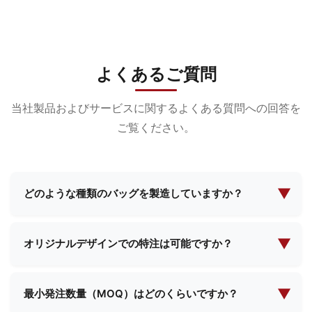
よくあるご質問
当社製品およびサービスに関するよくある質問への回答を
ご覧ください。
▼
どのような種類のバッグを製造していますか？
当社は化粧品バッグ、イブニングメイクアップバッ
グ、機能性バッグ、スクールバッグ、ショッピング
▼
オリジナルデザインでの特注は可能ですか？
バッグなど、幅広いバッグの製造を専門としていま
はい、当社は包括的なカスタム製造サービスを提供
す。お客様の特定のニーズに応えるため、標準デザ
しております。お客様ご自身の設計仕様をご提供い
▼
インとカスタムソリューションの両方を提供してい
最小発注数量（MOQ）はどのくらいですか？
ただければ、当社のチームがご要望に沿った完璧な
ます。