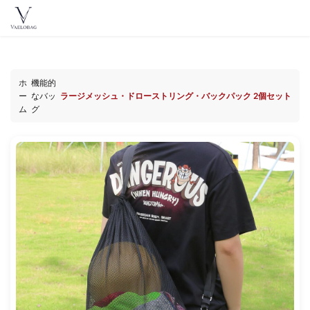
ン
テ
Vaelobag
ン
ツ
へ
ホ
機能的
ス
ー
なバッ
ラージメッシュ・ドローストリング・バックパック 2個セット
ム
グ
キ
ッ
プ