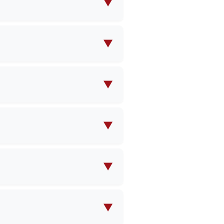
▼
시면, 저희 팀이 고객님의 요구
▼
주문 수량(MOQ) 및 가격에 관
▼
확정 시 구체적인 일정을 안내해
▼
이 발생할 수 있으며, 대량 주문
▼
 가능합니다. 저희 팀이 필요한
▼