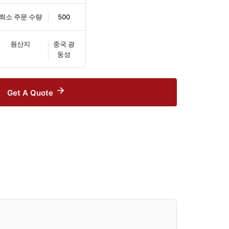
최소 주문 수량
500
원산지
중국 광
둥성
Get A Quote