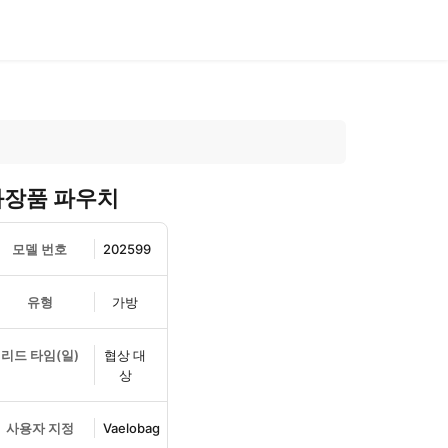
화장품 파우치
모델 번호
202599
유형
가방
리드 타임(일)
협상 대
상
사용자 지정
Vaelobag