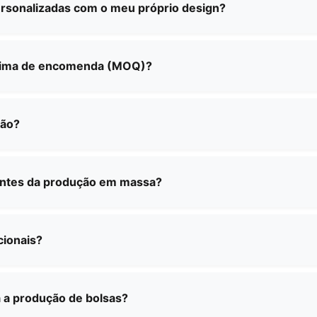
sas funcionais, mochilas escolares, sacolas de compras
rsonalizadas com o meu próprio design?
ersonalizadas para atender às suas necessidades específ
mpletos de fabricação personalizada. Você pode fornece
nossa equipe trabalhará com você para criar o produto pe
ínima de encomenda (MOQ)?
e encomenda varia consoante o tipo e a complexidade d
itos específicos e iremos fornecer-lhe informações det
ção?
preços.
am normalmente entre 2 a 4 semanas, dependendo da qu
orneceremos um prazo específico ao confirmar a sua en
ntes da produção em massa?
ras para a maioria dos nossos produtos. Poderá haver u
embolsável após a confirmação de uma encomenda em gra
cionais?
ência em envios internacionais e podemos fazer entregas
judá-lo com todos os trâmites e documentação necessário
a a produção de bolsas?