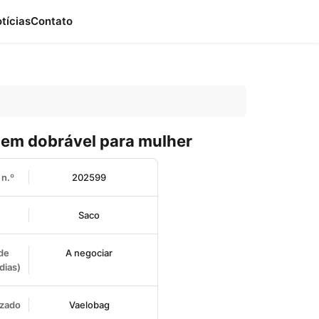
otícias
Contato
em dobrável para mulher
n.º
202599
Saco
de
A negociar
dias)
izado
Vaelobag