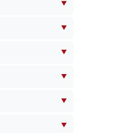
 e muito mais. Oferecemos
▼
icas.
r suas próprias
rfeito que atenda às suas
▼
o produto. Entre em contacto
alhadas sobre a quantidade
▼
antidade encomendada e da
comenda.
▼
m custo para as amostras e
nde quantidade.
▼
 na maioria dos países do
s para o envio.
▼