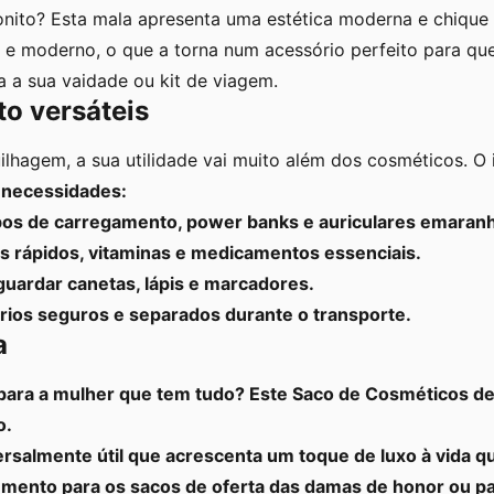
onito? Esta mala apresenta uma estética moderna e chiqu
e e moderno, o que a torna num acessório perfeito para q
 a sua vaidade ou kit de viagem.
o versáteis
hagem, a sua utilidade vai muito além dos cosméticos. O i
s necessidades:
s de carregamento, power banks e auriculares emaran
 rápidos, vitaminas e medicamentos essenciais.
guardar canetas, lápis e marcadores.
ios seguros e separados durante o transporte.
a
 para a mulher que tem tudo? Este
Saco de Cosméticos d
o.
salmente útil que acrescenta um toque de luxo à vida qu
nto para os sacos de oferta das damas de honor ou para