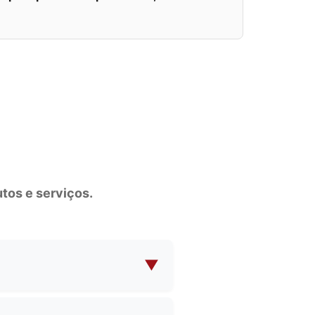
tos e serviços.
▼
as para cosméticos, bolsas