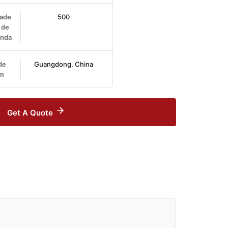
ade
500
 de
nda
de
Guangdong, China
em
Get A Quote