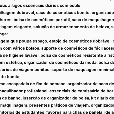
us artigos essenciais diários com estilo.
lhagem dobrável, saco de cosméticos bonito, organizado
eres, bolsa de cosméticos portátil, saco de maquilhage
 viagem elegante, solução de armazenamento de beleza, 
nga:
gem que poupa espaço, estojo de cosméticos dobrável, b
 com vários bolsos, suporte de cosméticos de fácil aces
de higiene lavável, bolsa de cosméticos resistente a ris
 estética, organizador de cosméticos da moda, bolsa de
órios de viagem bonitos, suporte de maquiagem minimali
ete bonita.
ma escapadela de fim de semana, organizador de saco de g
quilhador profissional, essenciais de comissário de bo
 de banho, inserção de organizador de bolsa, kit diário d
maquilhagem, presentes práticos de viagem, organizador
mitórios de estudantes, favores para chás de panela, ide