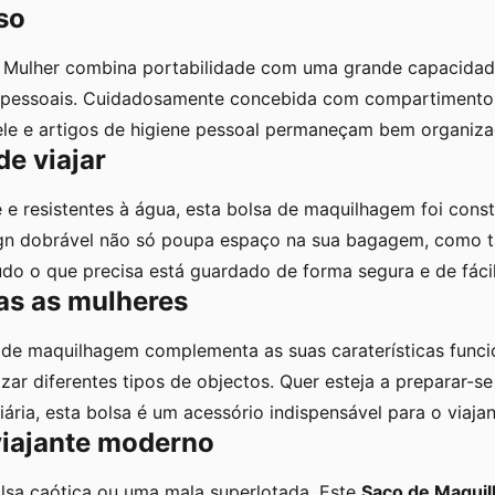
so
Mulher combina portabilidade com uma grande capacidade
s pessoais. Cuidadosamente concebida com compartimentos
ele e artigos de higiene pessoal permaneçam bem organiza
de viajar
 e resistentes à água, esta bolsa de maquilhagem foi const
ign dobrável não só poupa espaço na sua bagagem, como 
o o que precisa está guardado de forma segura e de fácil
das as mulheres
 de maquilhagem complementa as suas caraterísticas func
anizar diferentes tipos de objectos. Quer esteja a preparar
iária, esta bolsa é um acessório indispensável para o viaja
viajante moderno
lsa caótica ou uma mala superlotada. Este
Saco de Maqui