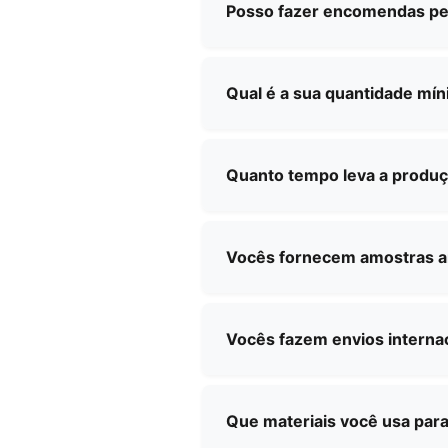
para maquiagem noturna, bol
Posso fazer encomendas pe
designs padrão e soluções p
Sim, oferecemos serviços co
especificações de design, e 
Qual é a sua quantidade m
necessidades.
A nossa quantidade mínima d
connosco com os seus requis
Quanto tempo leva a produ
mínima de encomenda e os 
Os prazos de produção vari
complexidade do produto. F
Vocês fornecem amostras a
Sim, podemos fornecer amost
o envio, que poderá ser re
Vocês fazem envios interna
Sim, temos uma vasta experi
mundo. A nossa equipa irá a
Que materiais você usa par