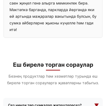
саен җиңел генә алырга мөмкинлек бирә.
Мәктәпкә барганда, паркларда йөргәндә яки
өй артында маҗаралар вакытында булсын, бу
сумка әйберләрне җыюны күңелле һәм гади
итә!
Еш бирелә торган сораулар
Безнең продуктлар һәм хезмәтләр турында еш
бирелә торган сорауларга җавапларны табыгыз.
▼
Сез нинди төр сумкалар җитештерәсез?