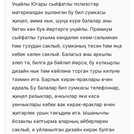
Уңайлы Югары сыйфатлы полиэстер
материалдан эшләнгән бу бил сумкасы
җиңел, әмма нык, шуңа күрә балалар аны
бөтен көн буе йөртергә уңайлы. Премиум
сыйфатлы тукыма көндәлек кием-салымнан
һәм тузудан саклый, сумканың төсен һәм яңа
кебек хәлен саклый. Балагыз аны аркылы
элеп тә, билгә дә бәйләп йөрсә, бу күпкырлы
дизайн нык һәм көйләнә торган туры килүне
тәэмин итә. Барлык кирәк-яраклары өчен
идеаль Бу балалар бил сумкасы телефоннар,
җиңел ризыклар, ачкычлар яки кесә
уенчыклары кебек вак кирәк-яраклар өчен
җитәрлек урын тәкъдим итә. Ышанычлы
йозаклы каптырма аларның әйберләрен
саклый, ә уйланылган дизайн кирәк булган