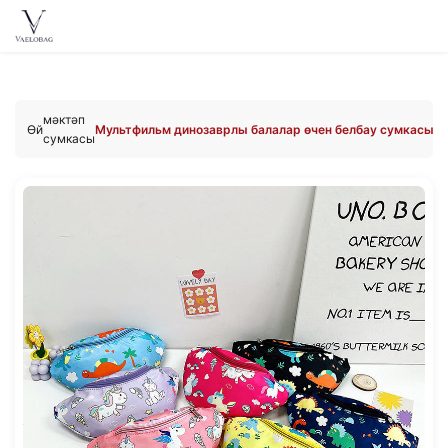
Vaelobag
Skip to
content
мәктәп
Өй
Мультфильм динозаврлы балалар өчен белбау сумкасы
сумкасы