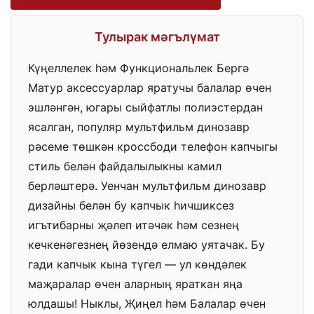
Тулырак мәгълүмат
Күңеллелек һәм Функциональлек Бергә
Матур аксессуарлар яратучы балалар өчен
эшләнгән, югары сыйфатлы полиэстердан
ясалган, популяр мультфильм динозавр
рәсеме төшкән кроссбоди телефон капчыгы
стиль белән файдалылыкны камил
берләштерә. Уенчан мультфильм динозавр
дизайны белән бу капчык һичшиксез
игътибарны җәлеп итәчәк һәм сезнең
кечкенәгезнең йөзендә елмаю уятачак. Бу
гади капчык кына түгел — ул көндәлек
маҗаралар өчен аларның яраткан яңа
юлдашы! Ныклы, Җиңел һәм Балалар өчен