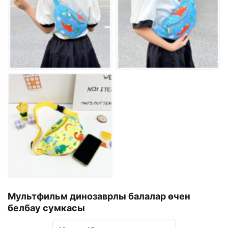
Мультфильм динозаврлы балалар өчен
белбау сумкасы