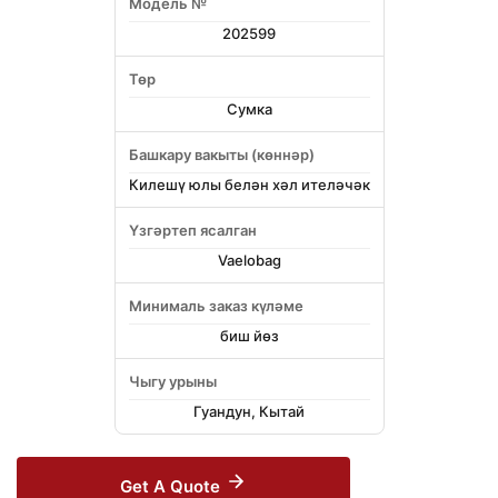
Модель №
202599
Төр
Сумка
Башкару вакыты (көннәр)
Килешү юлы белән хәл ителәчәк
Үзгәртеп ясалган
Vaelobag
Минималь заказ күләме
биш йөз
Чыгу урыны
Гуандун, Кытай
Get A Quote