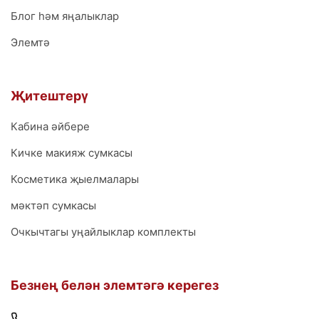
Блог һәм яңалыклар
Элемтә
Җитештерү
Кабина әйбере
Кичке макияж сумкасы
Косметика җыелмалары
мәктәп сумкасы
Очкычтагы уңайлыклар комплекты
Безнең белән элемтәгә керегез