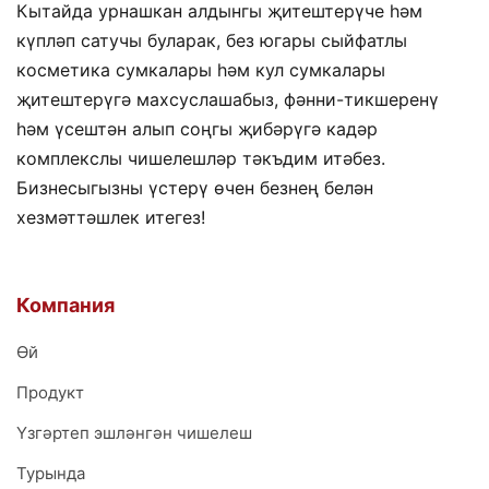
Кытайда урнашкан алдынгы җитештерүче һәм
күпләп сатучы буларак, без югары сыйфатлы
косметика сумкалары һәм кул сумкалары
җитештерүгә махсуслашабыз, фәнни-тикшеренү
һәм үсештән алып соңгы җибәрүгә кадәр
комплекслы чишелешләр тәкъдим итәбез.
Бизнесыгызны үстерү өчен безнең белән
хезмәттәшлек итегез!
Компания
Өй
Продукт
Үзгәртеп эшләнгән чишелеш
Турында