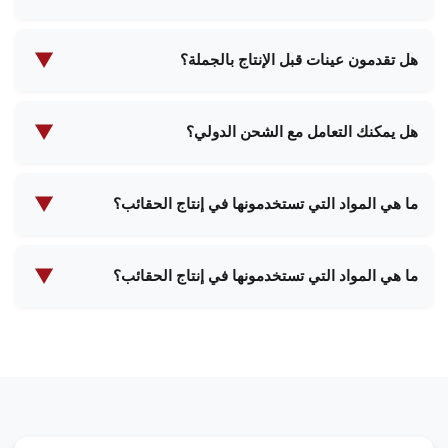
وسنزودك بمعلومات تفصيلية عن الحد الأدنى لكمية
تتراوح مدة الإنتاج عادةً بين 2 و4 أسابيع، اعتمادًا على
الطلبات والأسعار.
كمية الطلب وتعقيد المنتج. سنزودك بجدول زمني محدد
▼
هل تقدمون عينات قبل الإنتاج بالجملة؟
عند تأكيد طلبك.
نعم، يمكننا توفير عينات لمعظم منتجاتنا. قد يتم فرض
رسوم على العينات والشحن، والتي يمكن استردادها عند
▼
هل يمكنك التعامل مع الشحن الدولي؟
تأكيد طلبية بالجملة.
نعم، لدينا خبرة واسعة في الشحن الدولي ويمكننا التوصيل
إلى معظم البلدان حول العالم. سيقوم فريقنا بمساعدتك
▼
ما هي المواد التي تستخدمونها في إنتاج الحقائب؟
في جميع الترتيبات والوثائق اللازمة للشحن.
نحن نستخدم مجموعة متنوعة من المواد عالية الجودة بما
في ذلك الجلود الفاخرة والمواد الاصطناعية والأقمشة
▼
ما هي المواد التي تستخدمونها في إنتاج الحقائب؟
الصديقة للبيئة والبطانات المقاومة للماء والأنسجة
نحن نستخدم مجموعة متنوعة من المواد عالية الجودة بما
المخصصة. يمكننا أن نوصي بأفضل المواد بناءً على
في ذلك الجلود الفاخرة والمواد الاصطناعية والأقمشة
متطلبات منتجك المحددة.
الصديقة للبيئة والبطانات المقاومة للماء والأنسجة
المخصصة. يمكننا أن نوصي بأفضل المواد بناءً على
متطلبات منتجك المحددة.