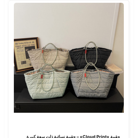
حقيبة «Cloud Print» – حقيبة نسائية ذات سعة كبيرة