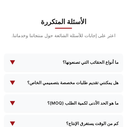
الأسئلة المتكررة
اعثر على إجابات للأسئلة الشائعة حول منتجاتنا وخدماتنا.
▼
ما أنواع الحقائب التي تصنعونها؟
نحن متخصصون في تصنيع مجموعة واسعة من الحقائب
بما في ذلك حقائب مستحضرات التجميل وحقائب المكياج
▼
هل يمكنني تقديم طلبات مخصصة بتصميمي الخاص؟
المسائية والحقائب الوظيفية وحقائب المدرسة وحقائب
نعم، نحن نقدم خدمات تصنيع مخصصة شاملة. يمكنك
التسوق والمزيد. نحن نقدم تصميمات قياسية وحلول
تقديم مواصفات التصميم الخاصة بك، وسيعمل فريقنا
▼
مخصصة لتلبية احتياجاتك الخاصة.
ما هو الحد الأدنى لكمية الطلب (MOQ)؟
معك لإنشاء المنتج المثالي الذي يلبي متطلباتك.
يختلف الحد الأدنى لكمية الطلبات لدينا حسب نوع المنتج
ومدى تعقيده. يرجى الاتصال بنا لإبلاغنا بمتطلباتك المحددة،
▼
كم من الوقت يستغرق الإنتاج؟