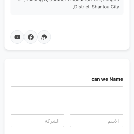
District, Shantou City,
can we Name
ا
ل
ا
Last
First
س