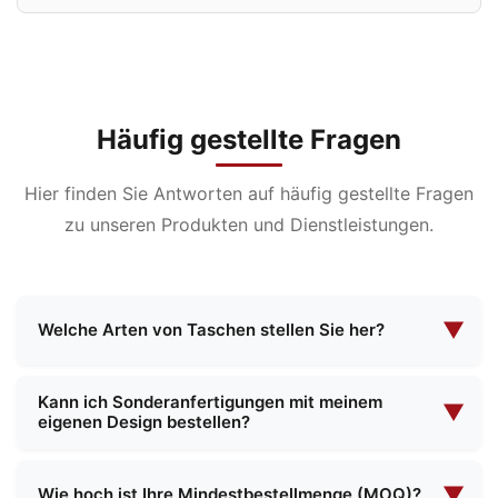
Häufig gestellte Fragen
Hier finden Sie Antworten auf häufig gestellte Fragen
zu unseren Produkten und Dienstleistungen.
▼
Welche Arten von Taschen stellen Sie her?
Wir sind auf die Herstellung einer breiten Palette
Kann ich Sonderanfertigungen mit meinem
von Taschen spezialisiert, darunter
▼
eigenen Design bestellen?
Kosmetiktaschen, Abendtaschen,
Funktionstaschen, Schultaschen, Einkaufstaschen
Ja, wir bieten umfassende kundenspezifische
und vieles mehr. Wir bieten sowohl
Fertigungsdienstleistungen an. Sie können Ihre
▼
Wie hoch ist Ihre Mindestbestellmenge (MOQ)?