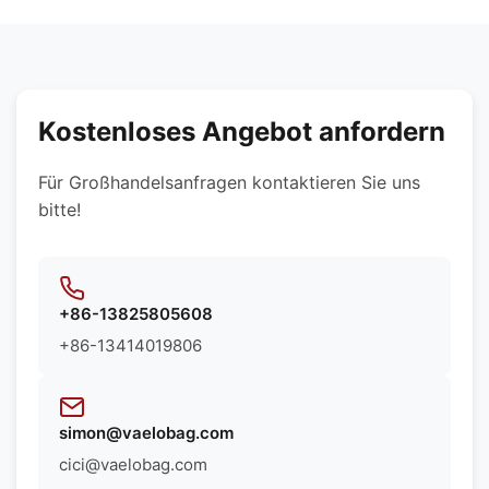
die besten Materialien entsprechend Ihren
synthetische Materialien, umweltfreundliche
spezifischen Produktanforderungen empfehlen.
Stoffe, wasserabweisende Futterstoffe und
maßgeschneiderte Texturen. Wir können Ihnen
die besten Materialien entsprechend Ihren
spezifischen Produktanforderungen empfehlen.
Kostenloses Angebot anfordern
Für Großhandelsanfragen kontaktieren Sie uns
bitte!
+86-13825805608
+86-13414019806
simon@vaelobag.com
cici@vaelobag.com