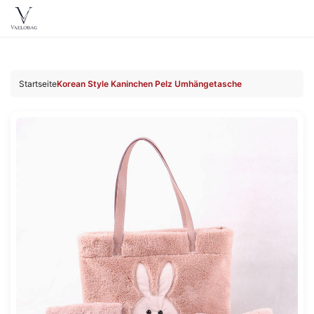
Vaelobag
Zum
Inhalt
Startseite
Korean Style Kaninchen Pelz Umhängetasche
springen