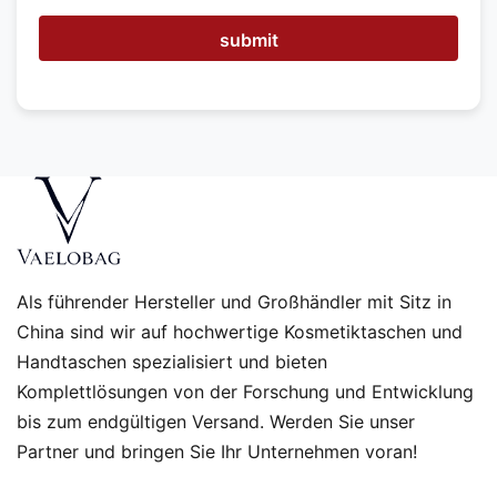
h
n
submit
e
n
h
e
l
f
e
n
?
Als führender Hersteller und Großhändler mit Sitz in
China sind wir auf hochwertige Kosmetiktaschen und
Handtaschen spezialisiert und bieten
Komplettlösungen von der Forschung und Entwicklung
bis zum endgültigen Versand. Werden Sie unser
Partner und bringen Sie Ihr Unternehmen voran!