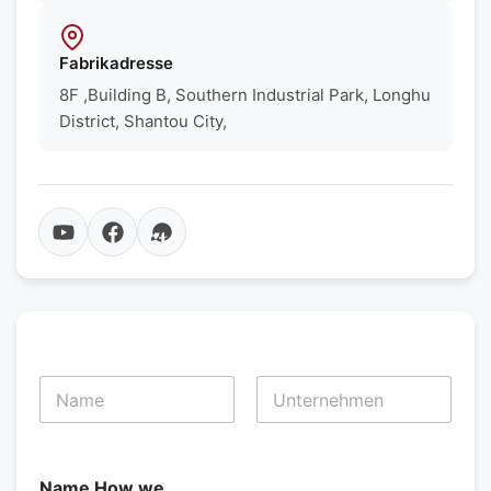
Fabrikadresse
8F ,Building B, Southern Industrial Park, Longhu
District, Shantou City,
N
a
m
Vorname
Nachname
e
*
Name How we