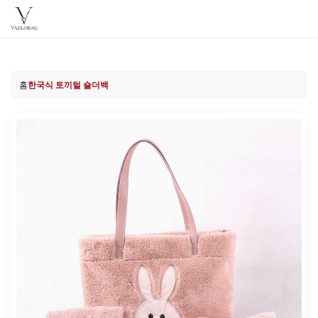
Vaelobag
Skip to
content
홈
한국식 토끼털 숄더백