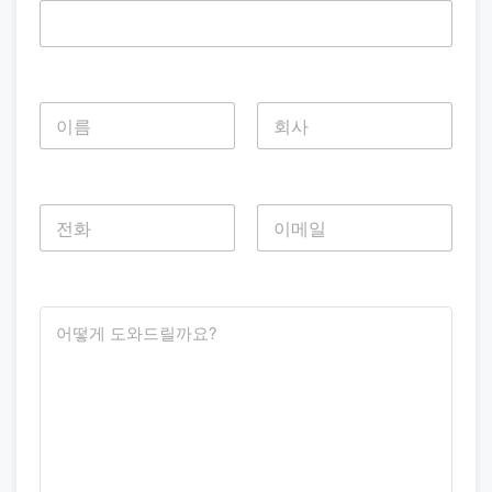
이
름
*
첫 번째
마지막
전
화
*
첫 번째
마지막
어
떻
게
도
와
드
릴
까
요