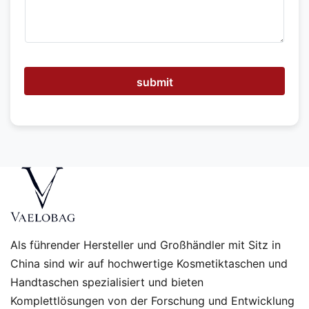
n
w
i
r
I
h
n
submit
e
n
h
e
l
f
e
n
?
Als führender Hersteller und Großhändler mit Sitz in
China sind wir auf hochwertige Kosmetiktaschen und
Handtaschen spezialisiert und bieten
Komplettlösungen von der Forschung und Entwicklung