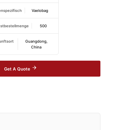
nspezifisch
Vaelobag
stbestellmenge
500
nftsort
Guangdong,
China
Get A Quote