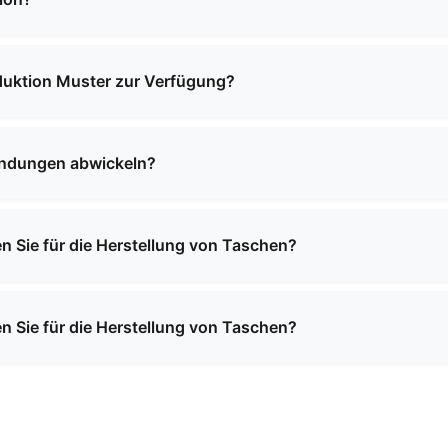
 betragen in der Regel 2 bis 4 Wochen, abhängig von der B
der Bestätigung Ihrer Bestellung teilen wir Ihnen einen kon
oduktion Muster zur Verfügung?
en unserer Produkte Muster zur Verfügung stellen. Für Must
stätigung einer Großbestellung erstattet werden können.
endungen abwickeln?
reiche Erfahrung im internationalen Versand und können in 
zt Sie bei allen notwendigen Versandvorbereitungen und Un
n Sie für die Herstellung von Taschen?
ochwertiger Materialien, darunter Premium-Leder, synthetis
sserabweisende Futterstoffe und maßgeschneiderte Texture
n Sie für die Herstellung von Taschen?
end Ihren spezifischen Produktanforderungen empfehlen.
ochwertiger Materialien, darunter Premium-Leder, synthetis
sserabweisende Futterstoffe und maßgeschneiderte Texture
end Ihren spezifischen Produktanforderungen empfehlen.