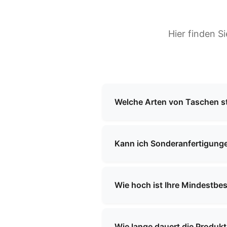
Hier finden S
Welche Arten von Taschen st
Wir sind auf die Herstellung 
Funktionstaschen, Schultasch
Kann ich Sonderanfertigunge
maßgeschneiderte Lösungen fü
Ja, wir bieten umfassende ku
bereitstellen, und unser Tea
Wie hoch ist Ihre Mindestb
entspricht.
Unsere Mindestbestellmenge va
Anforderungen mit, damit wir
Wie lange dauert die Produk