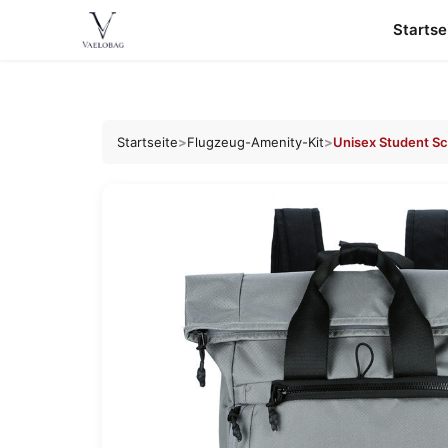
Startse
Vaelobag
Zum
Inhalt
Startseite
>
Flugzeug-Amenity-Kit
>
Unisex Student S
springen