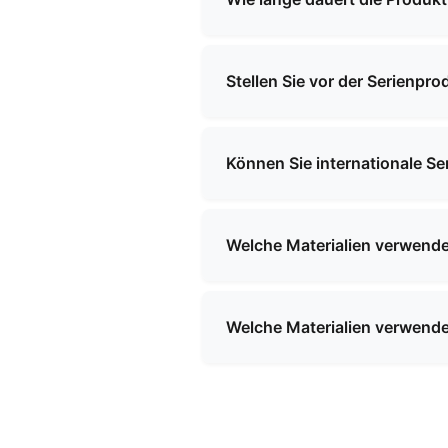
können.
Die Produktionsvorlaufzeiten
Komplexität des Produkts. Bei 
Stellen Sie vor der Serienpr
Ja, wir können für die meist
Gebühren anfallen, die bei Be
Können Sie internationale S
Ja, wir verfügen über umfang
liefern. Unser Team unterstüt
Welche Materialien verwende
Wir verwenden eine Vielzahl h
umweltfreundliche Stoffe, wa
Welche Materialien verwende
besten Materialien entsprech
Wir verwenden eine Vielzahl h
umweltfreundliche Stoffe, wa
besten Materialien entsprech