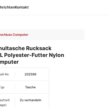
hrichten
Kontakt
erschluss Computer
hultasche Rucksack
 Polyester-Futter Nylon
omputer
ll-Nr.
202599
Typ
Tasche
aufzeit
Zu verhandeln
age)