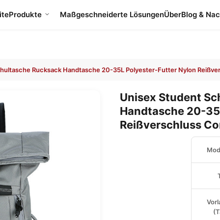
ite
Produkte
Maßgeschneiderte Lösungen
Über
Blog & Nac
chultasche Rucksack Handtasche 20-35L Polyester-Futter Nylon Reißv
Unisex Student Sc
Handtasche 20-35L
Reißverschluss C
Mode
Vorl
(T