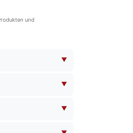
 Produkten und
▼
osmetiktaschen, Abendtaschen,
andarddesigns als auch
▼
 Ihre eigenen Designvorgaben
n, das Ihren Anforderungen
▼
 uns Ihre spezifischen
und Preisen zukommen lassen
▼