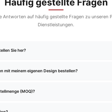
Häufig gestellte Fragen
ie Antworten auf häufig gestellte Fragen zu unseren
Dienstleistungen.
ellen Sie her?
einer breiten Palette von Taschen spezialisiert, darunter K
en, Einkaufstaschen und vieles mehr. Wir bieten sowohl St
n mit meinem eigenen Design bestellen?
r Ihre spezifischen Anforderungen.
ndenspezifische Fertigungsdienstleistungen an. Sie können
m wird gemeinsam mit Ihnen das perfekte Produkt entwickel
estellmenge (MOQ)?
riiert je nach Produkttyp und Komplexität. Bitte teilen Sie
 Ihnen detaillierte Informationen zu Mindestbestellmenge 
tion?