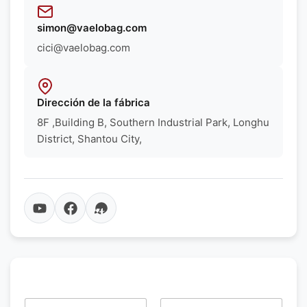
simon@vaelobag.com
cici@vaelobag.com
Dirección de la fábrica
8F ,Building B, Southern Industrial Park, Longhu
District, Shantou City,
N