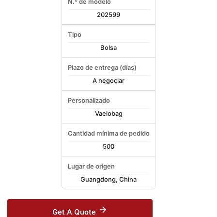
N.º de modelo
202599
Tipo
Bolsa
Plazo de entrega (días)
A negociar
Personalizado
Vaelobag
Cantidad mínima de pedido
500
Lugar de origen
Guangdong, China
Get A Quote