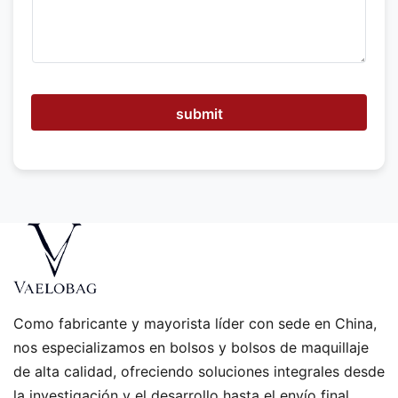
e
m
o
s
a
y
u
submit
d
a
r
?
Como fabricante y mayorista líder con sede en China,
nos especializamos en bolsos y bolsos de maquillaje
de alta calidad, ofreciendo soluciones integrales desde
la investigación y el desarrollo hasta el envío final.