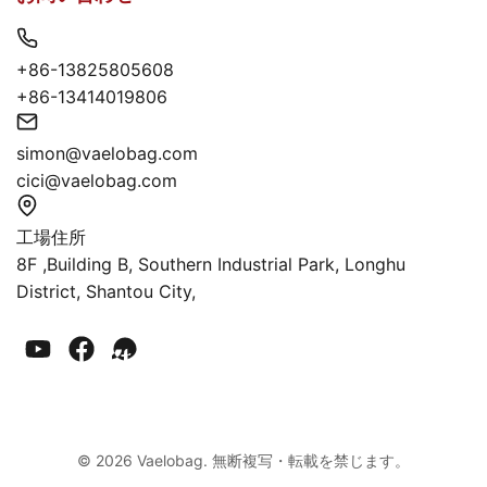
+86-13825805608
+86-13414019806
simon@vaelobag.com
cici@vaelobag.com
工場住所
8F ,Building B, Southern Industrial Park, Longhu
District, Shantou City,
© 2026 Vaelobag. 無断複写・転載を禁じます。