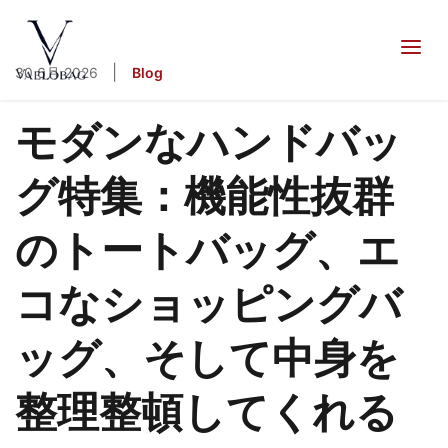
へ
ス
キ
Vaelobag
|
30 6月 2026
Blog
ッ
プ
モダンなハンドバッ
グ特集：機能性抜群
のトートバッグ、エ
コなショッピングバ
ッグ、そして中身を
整理整頓してくれる