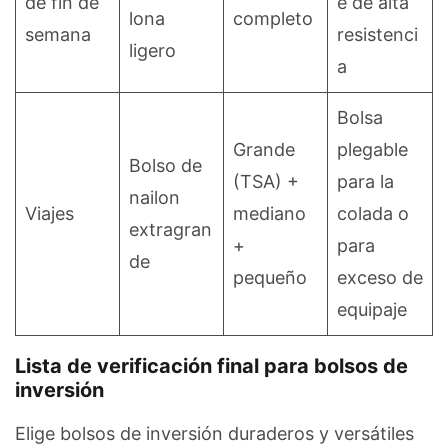
de fin de
e de alta
lona
completo
semana
resistenci
ligero
a
Bolsa
Grande
plegable
Bolso de
(TSA) +
para la
nailon
Viajes
mediano
colada o
extragran
+
para
de
pequeño
exceso de
equipaje
Lista de verificación final para bolsos de
inversión
Elige bolsos de inversión duraderos y versátiles