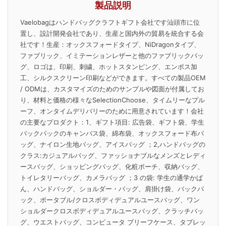
製品説明
Vaelobagはハンドバッグクラフトギフト会社です汕頭市に位
置し、設計開発会社であり、生産と国内外の貿易を統合する会
社です！生産：オックスフォードタイプ、NiDragonタイプ、
ファブリック、イミテーションレザーと他のファブリックバッ
グ、ロゴは、印刷、刺繍、ホットスタンピング、エンボス加
工、シルクスクリーン印刷などができます。すべての製品OEM
/ ODMは、カスタマイズのためのサンプルや図面が付属してお
り、材料と価格の様々なSelectionChoose、タイムリーなプル
ーフ、オンタイムデリバリーのために用意されています！会社
の主要なプロダクト：1、ギフト項目: 広告袋、ギフト袋、学生
バックパックのキャンバス袋、綿布袋、オックスフォード布バ
ッグ、ナイロン生地バッグ、アイスバッグ ；2,ハンドバッグの
クラス:カジュアルバッグ、ファッショナブルなメンズとレディ
ースバッグ、ショッピングバッグ、化粧ポーチ、収納バッグ、
トイレタリーバッグ、カメラバッグ ；3 の袋: 学生の通学かば
ん、ハンドバッグ、ショルダー・バッグ、肩掛け袋、バックパ
ック、ポータブル/クロスボディデュアルユースバッグ、ワン
ショルダークロスボディデュアルユースバッグ、クラッチバッ
グ、ウエストバッグ、コンピュータ ブリーフケース、タブレッ