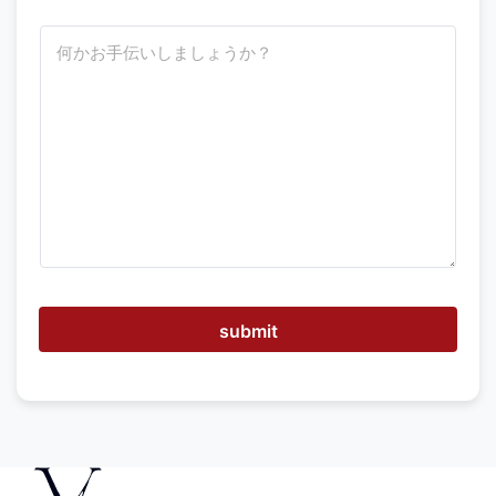
ど
う
す
れ
ば
お
手
伝
い
で
き
ま
す
か
submit