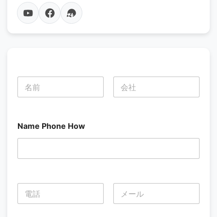
名
前
*
名
姓
Name Phone How
電
話
*
名
姓