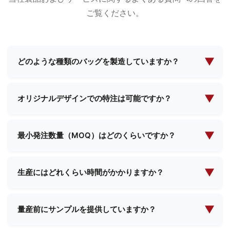
ご覧ください。
▼
どのような種類のバッグを製造していますか？
当社は化粧品バッグ、イブニングメイクアップバッ
グ、機能性バッグ、スクールバッグ、ショッピング
▼
オリジナルデザインでの特注は可能ですか？
バッグなど、幅広いバッグの製造を専門としていま
はい、当社は包括的なカスタム製造サービスを提供
す。お客様の特定のニーズに応えるため、標準デザ
しております。お客様ご自身の設計仕様をご提供い
▼
インとカスタムソリューションの両方を提供してい
最小発注数量（MOQ）はどのくらいですか？
ただければ、当社のチームがご要望に沿った完璧な
ます。
最低発注数量は製品の種類や複雑さによって異なり
製品を創り上げるため、ご一緒に取り組ませていた
ます。具体的なご要件をお知らせいただければ、
▼
だきます。
生産にはどれくらい時間がかかりますか？
MOQ（最小発注数量）と価格に関する詳細情報をご
生産リードタイムは通常、注文数量と製品の複雑さ
提供いたします。
に応じて2週間から4週間です。ご注文確定時に具体
▼
量産前にサンプルを提供していますか？
的なスケジュールをご案内いたします。