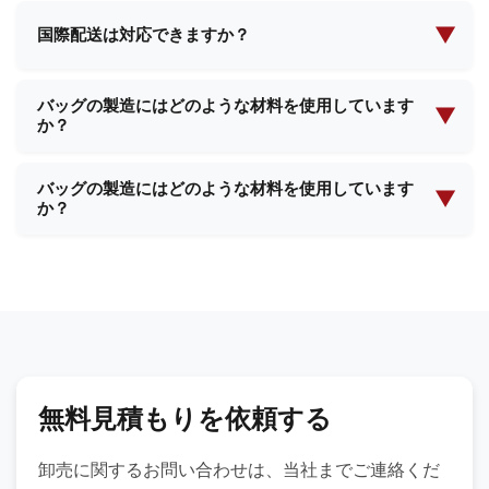
はい、ほとんどの製品についてサンプルをご提供可
能です。サンプル代金と送料が発生する場合があり
▼
国際配送は対応できますか？
ますが、大量注文のご確認後、返金される可能性が
はい、当社は国際配送において豊富な経験を有して
あります。
バッグの製造にはどのような材料を使用しています
おり、世界中のほとんどの国へ配送が可能です。当
▼
か？
社のチームが、必要な配送手配と書類作成のすべて
をサポートいたします。
当社では、プレミアムレザー、合成素材、環境に優
バッグの製造にはどのような材料を使用しています
しい生地、防水裏地、カスタムテクスチャーなど、
▼
か？
様々な高品質素材を使用しています。お客様の製品
要件に基づき、最適な素材をご提案いたします。
当社では、プレミアムレザー、合成素材、環境に優
しい生地、防水裏地、カスタムテクスチャーなど、
様々な高品質素材を使用しています。お客様の製品
要件に基づき、最適な素材をご提案いたします。
無料見積もりを依頼する
卸売に関するお問い合わせは、当社までご連絡くだ