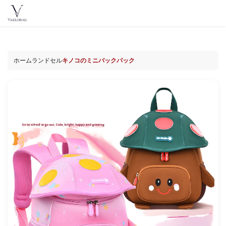
ン
テ
Vaelobag
ン
ツ
へ
ホーム
ランドセル
キノコのミニバックパック
ス
キ
ッ
プ